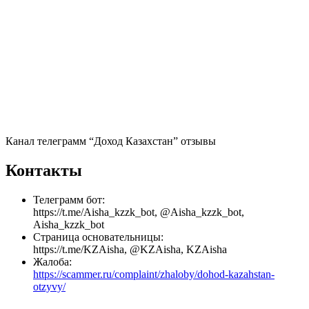
Канал телеграмм “Доход Казахстан” отзывы
Контакты
Телеграмм бот:
https://t.me/Aisha_kzzk_bot, @Aisha_kzzk_bot,
Aisha_kzzk_bot
Страница основательницы:
https://t.me/KZAisha, @KZAisha, KZAisha
Жалоба:
https://scammer.ru/complaint/zhaloby/dohod-kazahstan-
otzyvy/