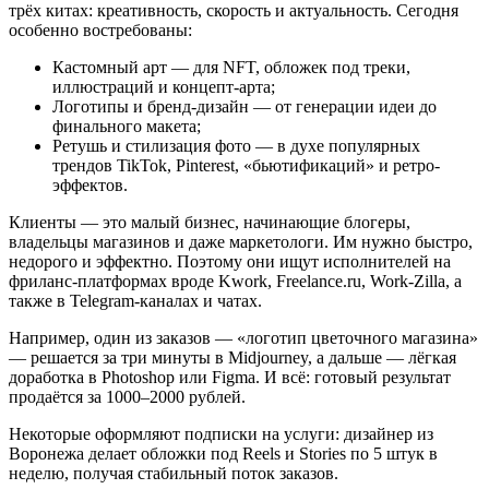
трёх китах: креативность, скорость и актуальность. Сегодня
особенно востребованы:
Кастомный арт — для NFT, обложек под треки,
иллюстраций и концепт-арта;
Логотипы и бренд-дизайн — от генерации идеи до
финального макета;
Ретушь и стилизация фото — в духе популярных
трендов TikTok, Pinterest, «бьютификаций» и ретро-
эффектов.
Клиенты — это малый бизнес, начинающие блогеры,
владельцы магазинов и даже маркетологи. Им нужно быстро,
недорого и эффектно. Поэтому они ищут исполнителей на
фриланс-платформах вроде Kwork, Freelance.ru, Work-Zilla, а
также в Telegram‑каналах и чатах.
Например, один из заказов — «логотип цветочного магазина»
— решается за три минуты в Midjourney, а дальше — лёгкая
доработка в Photoshop или Figma. И всё: готовый результат
продаётся за 1000–2000 рублей.
Некоторые оформляют подписки на услуги: дизайнер из
Воронежа делает обложки под Reels и Stories по 5 штук в
неделю, получая стабильный поток заказов.