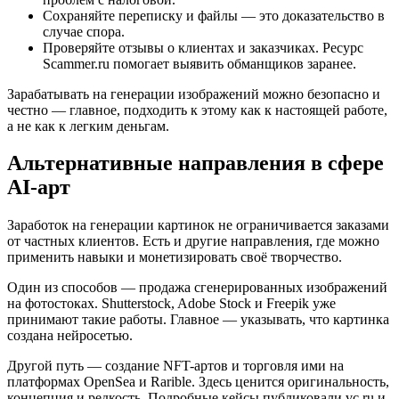
Сохраняйте переписку и файлы — это доказательство в
случае спора.
Проверяйте отзывы о клиентах и заказчиках. Ресурс
Scammer.ru помогает выявить обманщиков заранее.
Зарабатывать на генерации изображений можно безопасно и
честно — главное, подходить к этому как к настоящей работе,
а не как к легким деньгам.
Альтернативные направления в сфере
AI-арт
Заработок на генерации картинок не ограничивается заказами
от частных клиентов. Есть и другие направления, где можно
применить навыки и монетизировать своё творчество.
Один из способов — продажа сгенерированных изображений
на фотостоках. Shutterstock, Adobe Stock и Freepik уже
принимают такие работы. Главное — указывать, что картинка
создана нейросетью.
Другой путь — создание NFT-артов и торговля ими на
платформах OpenSea и Rarible. Здесь ценится оригинальность,
концепция и редкость. Подробные кейсы публиковали vc.ru и