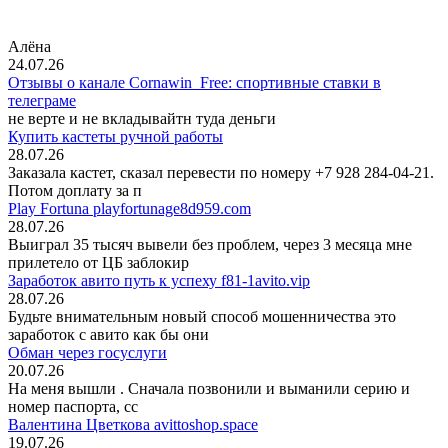
Алёна
24.07.26
Отзывы о канале Cornawin_Free: спортивные ставки в
телеграме
не верте и не вкладывайтн туда деньги
Купить кастеты ручной работы
28.07.26
Заказала кастет, сказал перевести по номеру +7 928 284-04-21.
Потом доплату за п
Play Fortuna playfortunage8d959.com
28.07.26
Выиграл 35 тысяч вывели без проблем, через 3 месяца мне
прилетело от ЦБ заблокир
Заработок авито путь к успеху f81-1avito.vip
28.07.26
Будьте внимательным новый способ мошенничества это
заработок с авито как бы они
Обман через госуслуги
20.07.26
На меня вышли
. Сначала позвонили и выманили серию и
номер паспорта, сс
Валентина Цветкова avittoshop.space
19.07.26