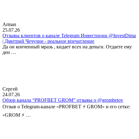
Arman
25.07.26
Отзывы клиентов о канале Telegram Инвестиции @InvestDima
| Дмитрий Чечулин - реальное впечатление
Да он конченный мразь , кидает всех на деньги. Отдаете ему
ден …
Сергей
24.07.26
Обзор канала “PROFBET GROM” отзывы о @grombetov
Отзыв о Telegram-канале «PROFBET ⚡️ GROM» и его сетке:
«GROM ⚡️ …