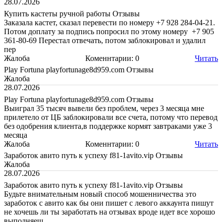
28.07.2026
Купить кастеты ручной работы Отзывы
Заказала кастет, сказал перевести по номеру +7 928 284-04-21.
Потом доплату за подпись попросил по этому номеру +7 905
361-80-69 Перестал отвечать, потом заблокировал и удалил
пер
Жалоба
Коменнтарии: 0
Читать
Play Fortuna playfortunage8d959.com Отзывы
Жалоба
28.07.2026
Play Fortuna playfortunage8d959.com Отзывы
Выиграл 35 тысяч вывели без проблем, через 3 месяца мне
прилетело от ЦБ заблокировали все счета, потому что перевод
без одобрения клиента,в поддержке кормят завтраками уже 3
месяца
Жалоба
Коменнтарии: 0
Читать
Заработок авито путь к успеху f81-1avito.vip Отзывы
Жалоба
28.07.2026
Заработок авито путь к успеху f81-1avito.vip Отзывы
Будьте внимательным новый способ мошенничества это
заработок с авито как бы они пишет с левого аккаунта пишут
не хочешь ли ты заработать на отзывах вроде идет все хорошо
выполняеш