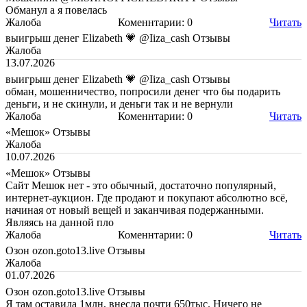
Обманул а я повелась
Жалоба
Коменнтарии: 0
Читать
выигрыш денег Elizabeth 💗 @Iiza_cash Отзывы
Жалоба
13.07.2026
выигрыш денег Elizabeth 💗 @Iiza_cash Отзывы
обман, мошенничество, попросили денег что бы подарить
деньги, и не скинули, и деньги так и не вернули
Жалоба
Коменнтарии: 0
Читать
«Мешок» Отзывы
Жалоба
10.07.2026
«Мешок» Отзывы
Сайт Мешок нет - это обычный, достаточно популярный,
интернет-аукцион. Где продают и покупают абсолютно всё,
начиная от новый вещей и заканчивая подержанными.
Являясь на данной пло
Жалоба
Коменнтарии: 0
Читать
Озон ozon.goto13.live Отзывы
Жалоба
01.07.2026
Озон ozon.goto13.live Отзывы
Я там оставила 1млн, внесла почти 650тыс. Ничего не