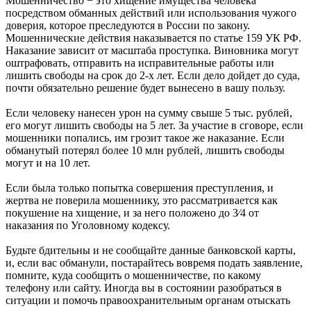
Мошенничество − это хищение имущества человека
посредством обманных действий или использования чужого
доверия, которое преследуются в России по закону.
Мошеннические действия наказывается по статье 159 УК РФ.
Наказание зависит от масштаба проступка. Виновника могут
оштрафовать, отправить на исправительные работы или
лишить свободы на срок до 2-х лет. Если дело дойдет до суда,
почти обязательно решение будет вынесено в вашу пользу.
Если человеку нанесен урон на сумму свыше 5 тыс. рублей,
его могут лишить свободы на 5 лет. За участие в сговоре, если
мошенники попались, им грозит такое же наказание. Если
обманутый потерял более 10 млн рублей, лишить свободы
могут и на 10 лет.
Если была только попытка совершения преступления, и
жертва не поверила мошеннику, это рассматривается как
покушение на хищение, и за него положено до 3⁄4 от
наказания по Уголовному кодексу.
Будьте бдительны и не сообщайте данные банковской карты,
и, если вас обманули, постарайтесь вовремя подать заявление,
помните, куда сообщить о мошенничестве, по какому
телефону или сайту. Иногда вы в состоянии разобраться в
ситуации и помочь правоохранительным органам отыскать