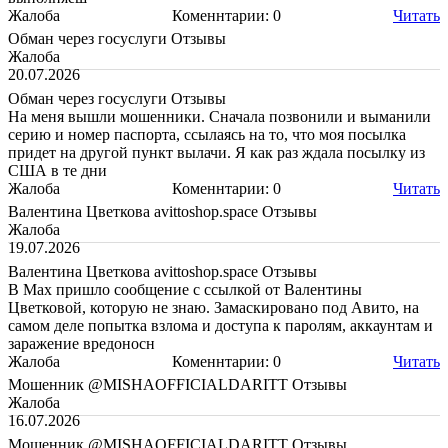
Жалоба
Коменнтарии: 0
Читать
Обман через госуслуги Отзывы
Жалоба
20.07.2026
Обман через госуслуги Отзывы
На меня вышли мошенники. Сначала позвонили и выманили
серию и номер паспорта, ссылаясь на то, что моя посылка
придет на другой пункт вылачи. Я как раз ждала посылку из
США в те дни
Жалоба
Коменнтарии: 0
Читать
Валентина Цветкова avittoshop.space Отзывы
Жалоба
19.07.2026
Валентина Цветкова avittoshop.space Отзывы
В Мах пришло сообщение с ссылкой от Валентины
Цветковой, которую не знаю. Замаскировано под Авито, на
самом деле попытка взлома и доступа к паролям, аккаунтам и
заражение вредоносн
Жалоба
Коменнтарии: 0
Читать
Мошенник @MISHAOFFICIALDARITT Отзывы
Жалоба
16.07.2026
Мошенник @MISHAOFFICIALDARITT Отзывы