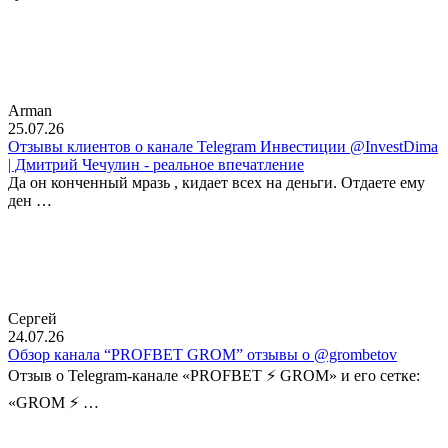
Arman
25.07.26
Отзывы клиентов о канале Telegram Инвестиции @InvestDima
| Дмитрий Чечулин - реальное впечатление
Да он конченный мразь , кидает всех на деньги. Отдаете ему
ден …
Сергей
24.07.26
Обзор канала “PROFBET GROM” отзывы о @grombetov
Отзыв о Telegram-канале «PROFBET ⚡️ GROM» и его сетке:
«GROM ⚡️ …