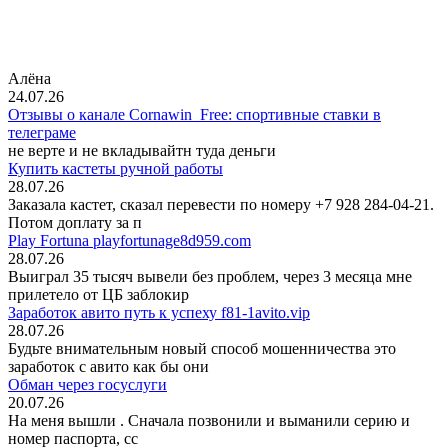
Алёна
24.07.26
Отзывы о канале Cornawin_Free: спортивные ставки в
телеграме
не верте и не вкладывайтн туда деньги
Купить кастеты ручной работы
28.07.26
Заказала кастет, сказал перевести по номеру +7 928 284-04-21.
Потом доплату за п
Play Fortuna playfortunage8d959.com
28.07.26
Выиграл 35 тысяч вывели без проблем, через 3 месяца мне
прилетело от ЦБ заблокир
Заработок авито путь к успеху f81-1avito.vip
28.07.26
Будьте внимательным новый способ мошенничества это
заработок с авито как бы они
Обман через госуслуги
20.07.26
На меня вышли
. Сначала позвонили и выманили серию и
номер паспорта, сс