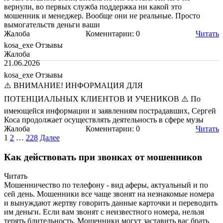
вернули, во первых служба поддержка ни какой это
мошенник и менеджер. Вообще они не реальные. Просто
вымогательств деньги ваши
Жалоба
Коменнтарии: 0
Читать
kosa_exe Отзывы
Жалоба
21.06.2026
kosa_exe Отзывы
⚠️ ВНИМАНИЕ! ИНФОРМАЦИЯ ДЛЯ
ПОТЕНЦИАЛЬНЫХ КЛИЕНТОВ И УЧЕНИКОВ ⚠️ По
имеющейся информации и заявлениям пострадавших, Сергей
Коса продолжает осуществлять деятельность в сфере музы
Жалоба
Коменнтарии: 0
Читать
Пагинация
1
2
…
228
Далее
записей
Как действовать при звонках от мошенников
Читать
Мошенничество по телефону - вид аферы, актуальный и по
сей день. Мошенники все чаще звонят на незнакомые номера
и вынуждают жертву говорить данные карточки и переводить
им деньги. Если вам звонят с неизвестного номера, нельзя
терять бдительность. Мошенники могут заставить вас брать