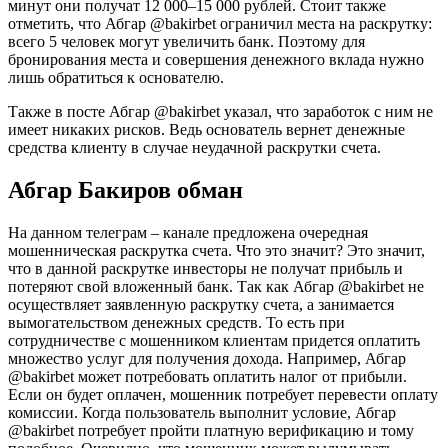
минут они получат 12 000–15 000 рублей. Стоит также
отметить, что Абгар @bakirbet ограничил места на раскрутку:
всего 5 человек могут увеличить банк. Поэтому для
бронирования места и совершения денежного вклада нужно
лишь обратиться к основателю.
Также в посте Абгар @bakirbet указал, что заработок с ним не
имеет никаких рисков. Ведь основатель вернет денежные
средства клиенту в случае неудачной раскрутки счета.
Абгар Бакиров обман
На данном телеграм – канале предложена очередная
мошенническая раскрутка счета. Что это значит? Это значит,
что в данной раскрутке инвесторы не получат прибыль и
потеряют свой вложенный банк. Так как Абгар @bakirbet не
осуществляет заявленную раскрутку счета, а занимается
вымогательством денежных средств. То есть при
сотрудничестве с мошенником клиентам придется оплатить
множество услуг для получения дохода. Например, Абгар
@bakirbet может потребовать оплатить налог от прибыли.
Если он будет оплачен, мошенник потребует перевести оплату
комиссии. Когда пользователь выполнит условие, Абгар
@bakirbet потребует пройти платную верификацию и тому