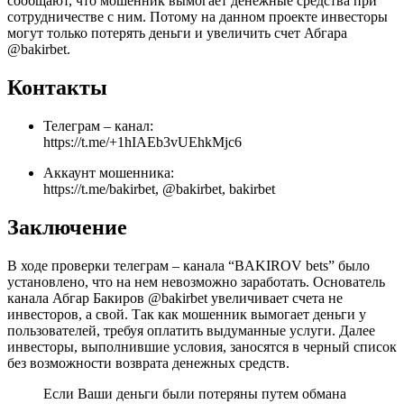
сообщают, что мошенник вымогает денежные средства при
сотрудничестве с ним. Потому на данном проекте инвесторы
могут только потерять деньги и увеличить счет Абгара
@bakirbet.
Контакты
Телеграм – канал:
https://t.me/+1hIAEb3vUEhkMjc6
Аккаунт мошенника:
https://t.me/bakirbet, @bakirbet, bakirbet
Заключение
В ходе проверки телеграм – канала “BAKIROV bets” было
установлено, что на нем невозможно заработать. Основатель
канала Абгар Бакиров @bakirbet увеличивает счета не
инвесторов, а свой. Так как мошенник вымогает деньги у
пользователей, требуя оплатить выдуманные услуги. Далее
инвесторы, выполнившие условия, заносятся в черный список
без возможности возврата денежных средств.
Если Ваши деньги были потеряны путем обмана