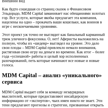
Внешний вид
Как будто сошедшая со страниц сказок о Финансовом
Эльдорадо, MDM Capital заманивает нас обещаниями золотых
гор. Все услуги, которые якобы предлагает эта компания,
нацелены на одно – прокачать ваши кошельки, как воинов в
игре с нескончаемыми уровнями.
Этот проект уж точно не выглядит как банальный карманный
трюк уличного фокусника. О, нет! Аферисты выложились на
полную, чтобы их «шедевр» выглядел на уровне. Это дало
свои плоды – MDM Capital привлекло немало внимания,
растягивая свою игру на деньги во времени. Как итог – более
года «успешной» работы и целый хор исполненных
разочарований, петь которые начинают все новые и новые
голоса.
MDM Capital – анализ «уникального»
сервиса
MDM Capital выдает себя за команду незаурядных
мыслителей, которые предоставляют инсайдерскую
информацию от «экспертов», чьих имен никто не знает. Эти
тени предлагают прогнозы и стратегии, призванные открыть