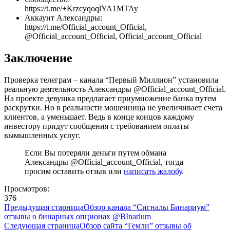
https://t.me/+KrzcyqoqlYA1MTAy
Аккаунт Александры:
https://t.me/Official_account_Official,
@Official_account_Official, Official_account_Official
Заключение
Проверка телеграм – канала “Первый Миллион” установила
реальную деятельность Александры @Official_account_Official.
На проекте девушка предлагает приумножение банка путем
раскрутки. Но в реальности мошенница не увеличивает счета
клиентов, а уменьшает. Ведь в конце концов каждому
инвестору придут сообщения с требованием оплаты
вымышленных услуг.
Если Вы потеряли деньги путем обмана
Александры @Official_account_Official, тогда
просим оставить отзыв или
написать жалобу
.
Просмотров:
376
Предыдущая старница
Обзор канала “Сигналы Бинариум”
отзывы о бинарных опционах @BInarlum
Следующая страница
Обзор сайта “Гемли” отзывы об