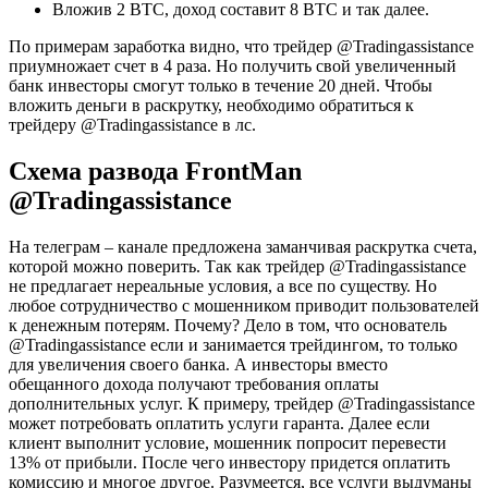
Вложив 2 BTC, доход составит 8 BTC и так далее.
По примерам заработка видно, что трейдер @Tradingassistance
приумножает счет в 4 раза. Но получить свой увеличенный
банк инвесторы смогут только в течение 20 дней. Чтобы
вложить деньги в раскрутку, необходимо обратиться к
трейдеру @Tradingassistance в лс.
Схема развода FrontMan
@Tradingassistance
На телеграм – канале предложена заманчивая раскрутка счета,
которой можно поверить. Так как трейдер @Tradingassistance
не предлагает нереальные условия, а все по существу. Но
любое сотрудничество с мошенником приводит пользователей
к денежным потерям. Почему? Дело в том, что основатель
@Tradingassistance если и занимается трейдингом, то только
для увеличения своего банка. А инвесторы вместо
обещанного дохода получают требования оплаты
дополнительных услуг. К примеру, трейдер @Tradingassistance
может потребовать оплатить услуги гаранта. Далее если
клиент выполнит условие, мошенник попросит перевести
13% от прибыли. После чего инвестору придется оплатить
комиссию и многое другое. Разумеется, все услуги выдуманы