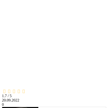
1,7
rating
1.7 / 5
20.09.2022
0