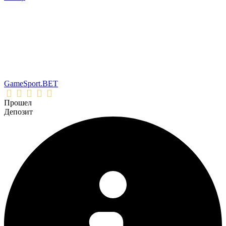
GameSport.BET
Прошел
Депозит