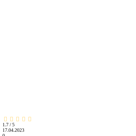
1,7
rating
1.7 / 5
17.04.2023
0