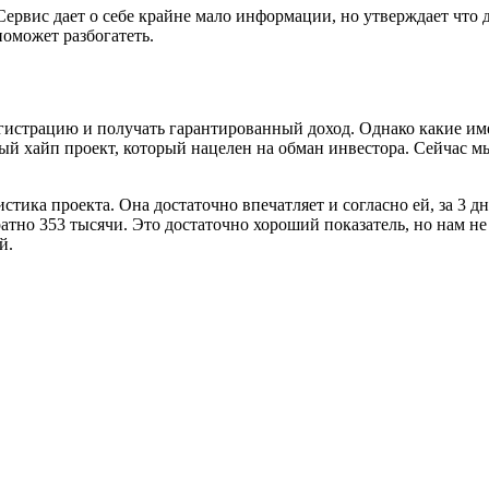
ервис дает о себе крайне мало информации, но утверждает что 
оможет разбогатеть.
гистрацию и получать гарантированный доход. Однако какие име
ный хайп проект, который нацелен на обман инвестора. Сейчас м
истика проекта. Она достаточно впечатляет и согласно ей, за 3 д
атно 353 тысячи. Это достаточно хороший показатель, но нам не
й.