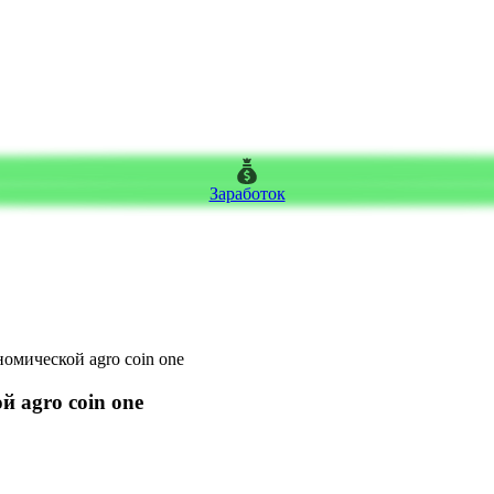
Заработок
омической agro coin one
 agro coin one