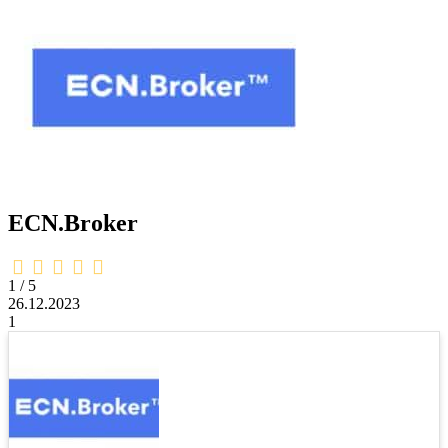
ECN.Broker
1,0
rating
1 / 5
26.12.2023
1