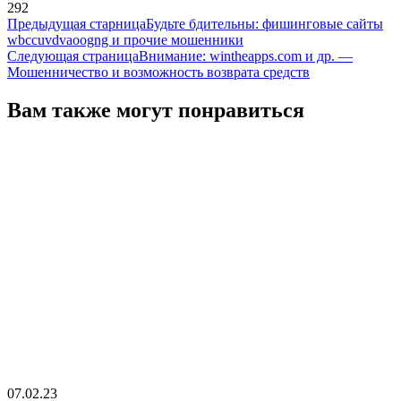
292
Предыдущая старница
Будьте бдительны: фишинговые сайты
wbccuvdvaoogng и прочие мошенники
Следующая страница
Внимание: wintheapps.com и др. —
Мошенничество и возможность возврата средств
Вам также могут понравиться
07.02.23