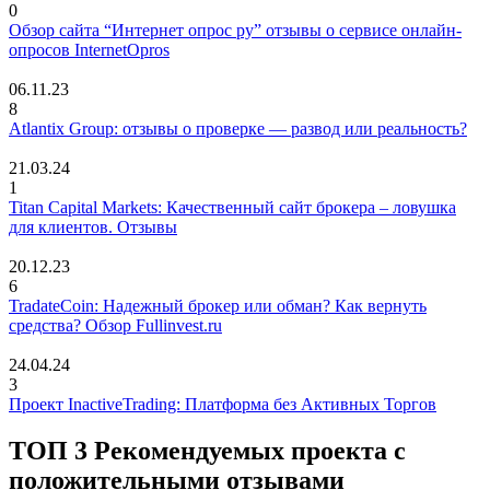
0
Обзор сайта “Интернет опрос ру” отзывы о сервисе онлайн-
опросов InternetOpros
06.11.23
8
Atlantix Group: отзывы о проверке — развод или реальность?
21.03.24
1
Titan Capital Markets: Качественный сайт брокера – ловушка
для клиентов. Отзывы
20.12.23
6
TradateCoin: Надежный брокер или обман? Как вернуть
средства? Обзор Fullinvest.ru
24.04.24
3
Проект InactiveTrading: Платформа без Активных Торгов
ТОП 3 Рекомендуемых проекта с
положительными отзывами