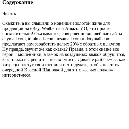
Содержание
Читать
Скажите, а вы слышали о новейшей золотой жиле для
продавцов на eBay, Wailberris и Amazon? О, это просто
восхитительно! Оказывается, совершенно волшебные сайты
eitymall.com, tomimalls.com, msamall.com и dotymall.com
предлагают вам заработать целых 20% с обратных выкупов.
Ну правда, звучит же как сказка? Правда, в этой сказке все
герои – мошенники, а замок из воздушных замков обрушится,
как только вы решите в неё вступить. Давайте разберемся, как
хитрецы плетут свои интриги и что делать, чтобы не стать
очередной Красной Шапочкой для этих «серых волков»
интернет-леса.