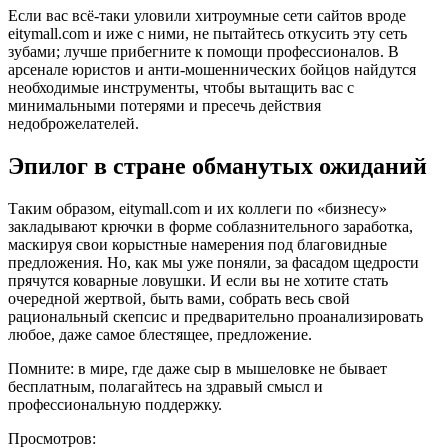
Если вас всё-таки уловили хитроумные сети сайтов вроде
eitymall.com и иже с ними, не пытайтесь откусить эту сеть
зубами; лучше прибегните к помощи профессионалов. В
арсенале юристов и анти-мошеннических бойцов найдутся
необходимые инструменты, чтобы вытащить вас с
минимальными потерями и пресечь действия
недоброжелателей.
Эпилог в стране обманутых ожиданий
Таким образом, eitymall.com и их коллеги по «бизнесу»
закладывают крючки в форме соблазнительного заработка,
маскируя свои корыстные намерения под благовидные
предложения. Но, как мы уже поняли, за фасадом щедрости
прячутся коварные ловушки. И если вы не хотите стать
очередной жертвой, быть вами, собрать весь свой
рациональный скепсис и предварительно проанализировать
любое, даже самое блестящее, предложение.
Помните: в мире, где даже сыр в мышеловке не бывает
бесплатным, полагайтесь на здравый смысл и
профессиональную поддержку.
Просмотров: