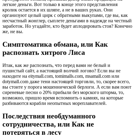
легкие деньги. Вот только в конце этого представления
кролик остается в их шляпе, а не в ваших руках. Они
организуют целый цирк с обратными выкупами, где вы, как
несчастный жонглер, сыплете деньгами в надежде на честный
заработок. Но угадайте, кто будет аплодировать стоя? Конечно
же, не вы.
Симптоматика обмана, или Как
распознать хитрого Лиса
Итак, как же распознать, что перед вами не белый и
пушистый сайт, а настоящий волчий логово? Если вы не
находите на eitymall.com, tomimalls.com, msamall.com или
dotymall.com даже тени настоящей торговли, то, скорее всего,
вы стоите у порога мошеннической берлоги. А если вам поют
сиреневые песни о 20% прибыли без морского шторма, то,
возможно, пришло время вспомнить о камнях, на которые
разбиваются корабли неопытных мореплавателей.
Последствия необдуманного
сотрудничества, или Как не
потеряться в лесу