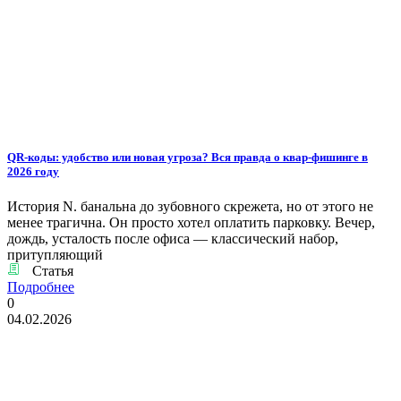
QR-коды: удобство или новая угроза? Вся правда о квар-фишинге в
2026 году
История N. банальна до зубовного скрежета, но от этого не
менее трагична. Он просто хотел оплатить парковку. Вечер,
дождь, усталость после офиса — классический набор,
притупляющий
Статья
Подробнее
0
04.02.2026