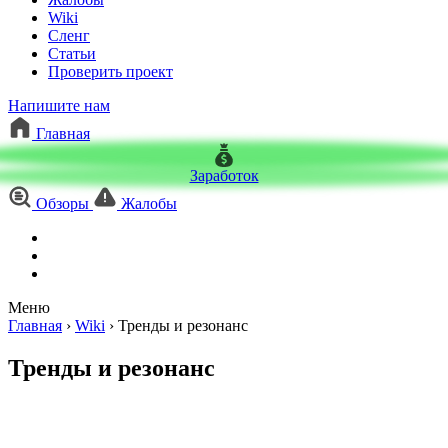
Wiki
Сленг
Статьи
Проверить проект
Напишите нам
Главная
Заработок
Обзоры
Жалобы
Меню
Главная
›
Wiki
›
Тренды и резонанс
Тренды и резонанс