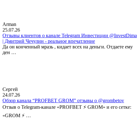
Arman
25.07.26
Отзывы клиентов о канале Telegram Инвестиции @InvestDima
| Дмитрий Чечулин - реальное впечатление
Да он конченный мразь , кидает всех на деньги. Отдаете ему
ден …
Сергей
24.07.26
Обзор канала “PROFBET GROM” отзывы о @grombetov
Отзыв о Telegram-канале «PROFBET ⚡️ GROM» и его сетке:
«GROM ⚡️ …