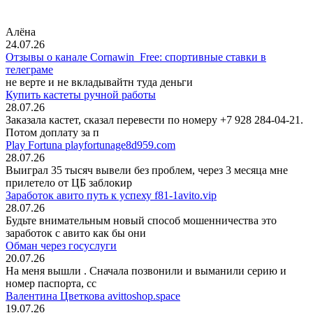
Алёна
24.07.26
Отзывы о канале Cornawin_Free: спортивные ставки в
телеграме
не верте и не вкладывайтн туда деньги
Купить кастеты ручной работы
28.07.26
Заказала кастет, сказал перевести по номеру +7 928 284-04-21.
Потом доплату за п
Play Fortuna playfortunage8d959.com
28.07.26
Выиграл 35 тысяч вывели без проблем, через 3 месяца мне
прилетело от ЦБ заблокир
Заработок авито путь к успеху f81-1avito.vip
28.07.26
Будьте внимательным новый способ мошенничества это
заработок с авито как бы они
Обман через госуслуги
20.07.26
На меня вышли
. Сначала позвонили и выманили серию и
номер паспорта, сс
Валентина Цветкова avittoshop.space
19.07.26