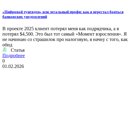
«Цифровой тунеядец» или легальный профи: как я перестал бояться
банковских уведомлений
В проекте 2025 клиент потерял меня как подрядчика, а я
потерял $4,500. Это был тот самый «Момент взросления». Я
не начинаю со страшилок про налоговую, я начну с того, как
обид
Статья
Подробнее
0
01.02.2026