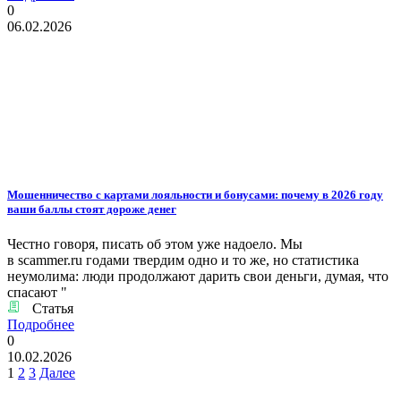
0
06.02.2026
Мошенничество с картами лояльности и бонусами: почему в 2026 году
ваши баллы стоят дороже денег
Честно говоря, писать об этом уже надоело. Мы
в scammer.ru годами твердим одно и то же, но статистика
неумолима: люди продолжают дарить свои деньги, думая, что
спасают "
Статья
Подробнее
0
10.02.2026
Пагинация
1
2
3
Далее
записей