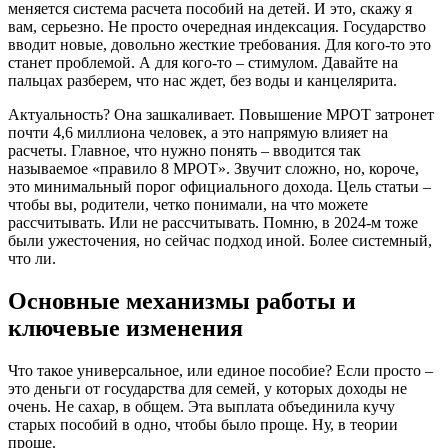
меняется система расчета пособий на детей. И это, скажу я
вам, серьезно. Не просто очередная индексация. Государство
вводит новые, довольно жесткие требования. Для кого-то это
станет проблемой. А для кого-то – стимулом. Давайте на
пальцах разберем, что нас ждет, без воды и канцелярита.
Актуальность? Она зашкаливает. Повышение МРОТ затронет
почти 4,6 миллиона человек, а это напрямую влияет на
расчеты. Главное, что нужно понять – вводится так
называемое «правило 8 МРОТ». Звучит сложно, но, короче,
это минимальный порог официального дохода. Цель статьи –
чтобы вы, родители, четко понимали, на что можете
рассчитывать. Или не рассчитывать. Помню, в 2024-м тоже
были ужесточения, но сейчас подход иной. Более системный,
что ли.
Основные механизмы работы и
ключевые изменения
Что такое универсальное, или единое пособие? Если просто –
это деньги от государства для семей, у которых доходы не
очень. Не сахар, в общем. Эта выплата объединила кучу
старых пособий в одно, чтобы было проще. Ну, в теории
проще.