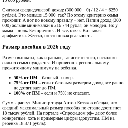
15 000 рублей.
Считаем среднедушевой доход: (300 000 + 0) / 12 / 4 = 6250
рублей. Это меньше 15 000, так? По этому критерию семья
проходит. А вот по новому правилу – нет. Папин доход (300
000) больше минималки в 216 744 рубля, он молодец. Но у
мамы – ноль. Без причины. И все, отказ. Вот такая
арифметика. Жестко, но это новая реальность.
Размер пособия в 2026 году
Размер выплаты, как и раньше, зависит от того, насколько
сильно семья нуждается. И привязан к региональному
прожиточному минимуму на ребенка.
50% от ПМ
– базовый размер.
75% от ПМ
– если с базовым размером доход все равно
не дотягивает до ПМ.
100% от ПМ
– если и 75% не спасают.
Суммы растут. Министр труда Антон Котяков обещал, что
средний максимальный размер пособия по стране достигнет
18 тысяч рублей. На портале «Спроси.дом.рф» дают более
конкретные, хоть и примерные цифры (допустим, ПМ на
ребенка 18 371 рубль):