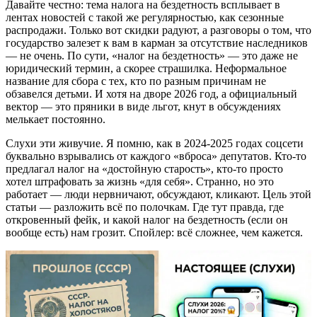
Давайте честно: тема налога на бездетность всплывает в
лентах новостей с такой же регулярностью, как сезонные
распродажи. Только вот скидки радуют, а разговоры о том, что
государство залезет к вам в карман за отсутствие наследников
— не очень. По сути, «налог на бездетность» — это даже не
юридический термин, а скорее страшилка. Неформальное
название для сбора с тех, кто по разным причинам не
обзавелся детьми. И хотя на дворе 2026 год, а официальный
вектор — это пряники в виде льгот, кнут в обсуждениях
мелькает постоянно.
Слухи эти живучие. Я помню, как в 2024-2025 годах соцсети
буквально взрывались от каждого «вброса» депутатов. Кто-то
предлагал налог на «достойную старость», кто-то просто
хотел штрафовать за жизнь «для себя». Странно, но это
работает — люди нервничают, обсуждают, кликают. Цель этой
статьи — разложить всё по полочкам. Где тут правда, где
откровенный фейк, и какой налог на бездетность (если он
вообще есть) нам грозит. Спойлер: всё сложнее, чем кажется.