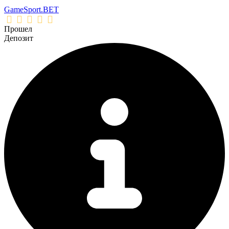
GameSport.BET
Прошел
Депозит