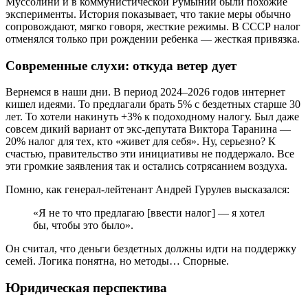
Муссолини и в коммунистической Румынии были похожие
эксперименты. История показывает, что такие меры обычно
сопровождают, мягко говоря, жесткие режимы. В СССР налог
отменялся только при рождении ребенка — жесткая привязка.
Современные слухи: откуда ветер дует
Вернемся в наши дни. В период 2024–2026 годов интернет
кишел идеями. То предлагали брать 5% с бездетных старше 30
лет. То хотели накинуть +3% к подоходному налогу. Был даже
совсем дикий вариант от экс-депутата Виктора Таранина —
20% налог для тех, кто «живет для себя». Ну, серьезно? К
счастью, правительство эти инициативы не поддержало. Все
эти громкие заявления так и остались сотрясанием воздуха.
Помню, как генерал-лейтенант Андрей Гурулев высказался:
«Я не то что предлагаю [ввести налог] — я хотел
бы, чтобы это было».
Он считал, что деньги бездетных должны идти на поддержку
семей. Логика понятна, но методы… Спорные.
Юридическая перспектива