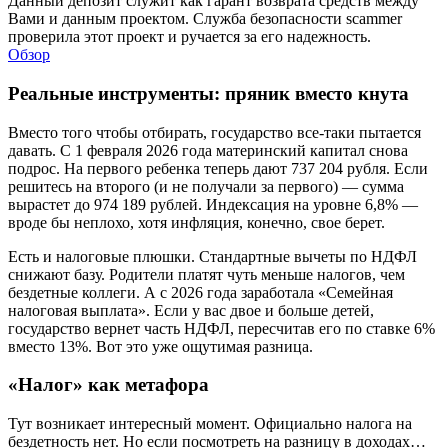
Данный депозит служит как гарант возврата средств между
Вами и данным проектом. Служба безопасности scammer
проверила этот проект и ручается за его надежность.
Обзор
Реальные инструменты: пряник вместо кнута
Вместо того чтобы отбирать, государство все-таки пытается
давать. С 1 февраля 2026 года материнский капитал снова
подрос. На первого ребенка теперь дают 737 204 рубля. Если
решитесь на второго (и не получали за первого) — сумма
вырастет до 974 189 рублей. Индексация на уровне 6,8% —
вроде бы неплохо, хотя инфляция, конечно, свое берет.
Есть и налоговые плюшки. Стандартные вычеты по НДФЛ
снижают базу. Родители платят чуть меньше налогов, чем
бездетные коллеги. А с 2026 года заработала «Семейная
налоговая выплата». Если у вас двое и больше детей,
государство вернет часть НДФЛ, пересчитав его по ставке 6%
вместо 13%. Вот это уже ощутимая разница.
«Налог» как метафора
Тут возникает интересный момент. Официально налога на
бездетность нет. Но если посмотреть на разницу в доходах…