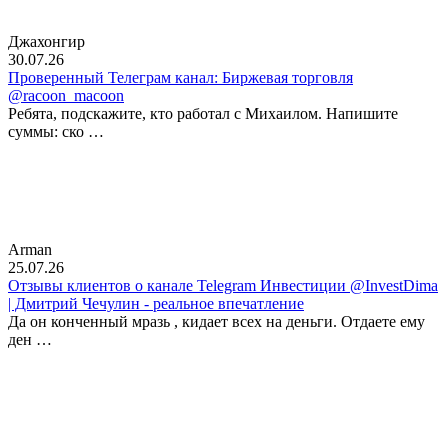
Джахонгир
30.07.26
Проверенный Телеграм канал: Биржевая торговля
@racoon_macoon
Ребята, подскажите, кто работал с Михаилом. Напишите
суммы: ско …
Arman
25.07.26
Отзывы клиентов о канале Telegram Инвестиции @InvestDima
| Дмитрий Чечулин - реальное впечатление
Да он конченный мразь , кидает всех на деньги. Отдаете ему
ден …