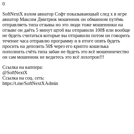
0
SoftNextX взлом авиатор Софт показываюшый след x в игре
авиатор Максим Дмитрюк мошенник он обманном путёмь
отправляеть типа отзывы но это люди тоже мошенники на
отзыве он даёть 5 минут щтоб вы отправили 100$ или вообще
не будеть считаться которые вы отправили потом он говорить
течение часа отправлю программу и в итоге опять будеть
просить на депозить 50$ через его крипто кошелька
пополнить счёть типа забан не будеть это всё мошенничество
он сам мошенник не ведитесь это всё лоxотрон!!!
Ссылка на каппера:
@SoftNextX
Ссылка на соц. сеть:
https://t.me/SoftNextXAdmin