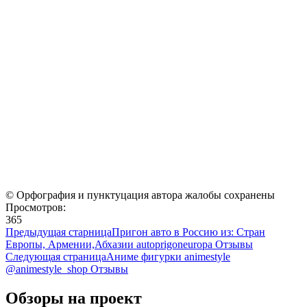
© Орфография и пунктуцация автора жалобы сохранены
Просмотров:
365
Предыдущая старница
Пригон авто в Россию из: Стран
Европы, Армении,Абхазии autoprigoneuropa Отзывы
Следующая страница
Аниме фигурки animestyle
@animestyle_shop Отзывы
Обзоры на проект