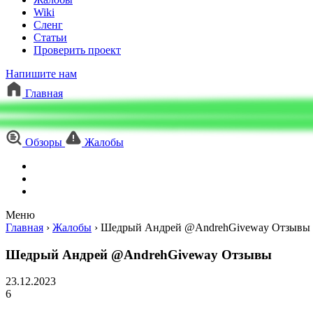
Wiki
Сленг
Статьи
Проверить проект
Напишите нам
Главная
Обзоры
Жалобы
Меню
Главная
›
Жалобы
›
Шедрый Андрей @AndrehGiveway Отзывы
Шедрый Андрей @AndrehGiveway Отзывы
23.12.2023
6