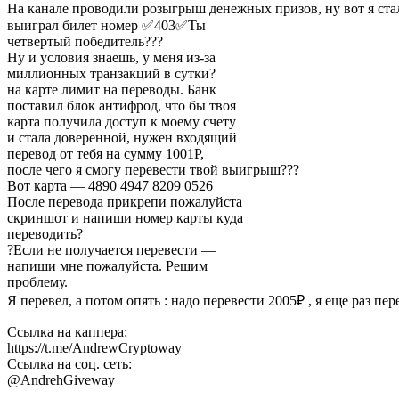
На канале проводили розыгрыш денежных призов, ну вот я ст
выиграл билет номер ✅403✅Ты
четвертый победитель???
Ну и условия знаешь, у меня из-за
миллионных транзакций в сутки?
на карте лимит на переводы. Банк
поставил блок антифрод, что бы твоя
карта получила доступ к моему счету
и стала доверенной, нужен входящий
перевод от тебя на сумму 1001Р,
после чего я смогу перевести твой выигрыш???
Вот карта — 4890 4947 8209 0526
После перевода прикрепи пожалуйста
скриншот и напиши номер карты куда
переводить?
?Если не получается перевести —
напиши мне пожалуйста. Решим
проблему.
Я перевел, а потом опять : надо перевести 2005₽ , я еще раз п
Ссылка на каппера:
https://t.me/AndrewCryptoway
Ссылка на соц. сеть:
@AndrehGiveway