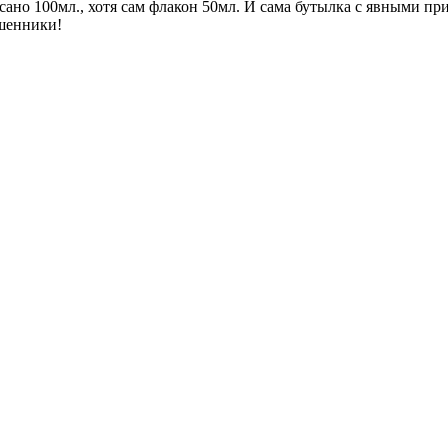
исано 100мл., хотя сам флакон 50мл. И сама бутылка с явными п
ашенники!