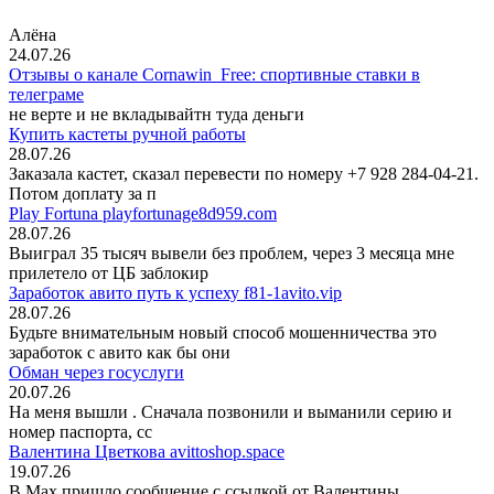
Алёна
24.07.26
Отзывы о канале Cornawin_Free: спортивные ставки в
телеграме
не верте и не вкладывайтн туда деньги
Купить кастеты ручной работы
28.07.26
Заказала кастет, сказал перевести по номеру +7 928 284-04-21.
Потом доплату за п
Play Fortuna playfortunage8d959.com
28.07.26
Выиграл 35 тысяч вывели без проблем, через 3 месяца мне
прилетело от ЦБ заблокир
Заработок авито путь к успеху f81-1avito.vip
28.07.26
Будьте внимательным новый способ мошенничества это
заработок с авито как бы они
Обман через госуслуги
20.07.26
На меня вышли
. Сначала позвонили и выманили серию и
номер паспорта, сс
Валентина Цветкова avittoshop.space
19.07.26
В Мах пришло сообщение с ссылкой от Валентины