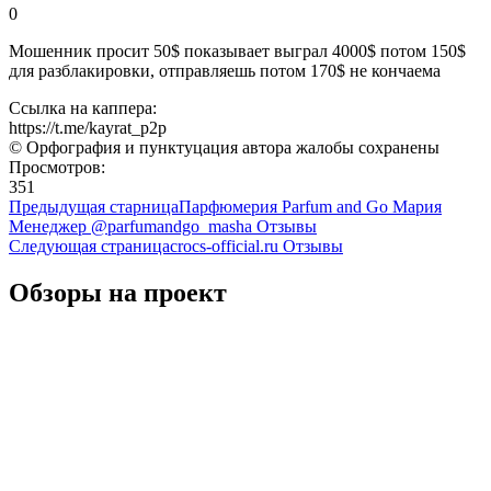
0
Мошенник просит 50$ показывает выграл 4000$ потом 150$
для разблакировки, отправляешь потом 170$ не кончаема
Ссылка на каппера:
https://t.me/kayrat_p2p
© Орфография и пунктуцация автора жалобы сохранены
Просмотров:
351
Предыдущая старница
Парфюмерия Parfum and Go Мария
Менеджер @parfumandgo_masha Отзывы
Следующая страница
crocs-official.ru Отзывы
Обзоры на проект