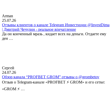
Arman
25.07.26
Отзывы клиентов о канале Telegram Инвестиции @InvestDima
| Дмитрий Чечулин - реальное впечатление
Да он конченный мразь , кидает всех на деньги. Отдаете ему
ден …
Сергей
24.07.26
Обзор канала “PROFBET GROM” отзывы о @grombetov
Отзыв о Telegram-канале «PROFBET ⚡️ GROM» и его сетке:
«GROM ⚡️ …