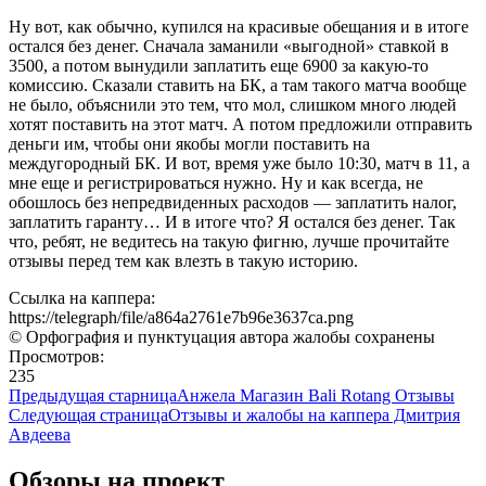
Ну вот, как обычно, купился на красивые обещания и в итоге
остался без денег. Сначала заманили «выгодной» ставкой в
3500, а потом вынудили заплатить еще 6900 за какую-то
комиссию. Сказали ставить на БК, а там такого матча вообще
не было, объяснили это тем, что мол, слишком много людей
хотят поставить на этот матч. А потом предложили отправить
деньги им, чтобы они якобы могли поставить на
междугородный БК. И вот, время уже было 10:30, матч в 11, а
мне еще и регистрироваться нужно. Ну и как всегда, не
обошлось без непредвиденных расходов — заплатить налог,
заплатить гаранту… И в итоге что? Я остался без денег. Так
что, ребят, не ведитесь на такую фигню, лучше прочитайте
отзывы перед тем как влезть в такую историю.
Ссылка на каппера:
https://telegraph/file/a864a2761e7b96e3637ca.png
© Орфография и пунктуцация автора жалобы сохранены
Просмотров:
235
Предыдущая старница
Анжела Магазин Bali Rotang Отзывы
Следующая страница
Отзывы и жалобы на каппера Дмитрия
Авдеева
Обзоры на проект