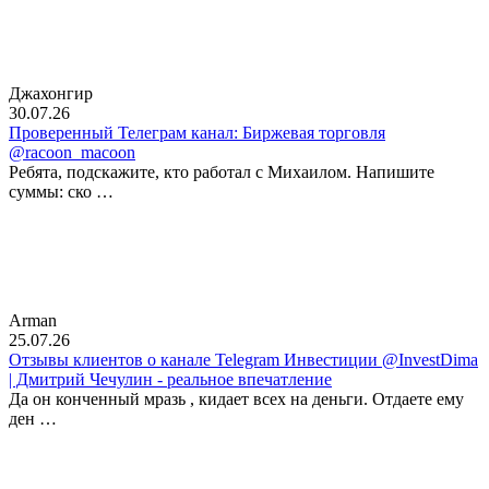
Джахонгир
30.07.26
Проверенный Телеграм канал: Биржевая торговля
@racoon_macoon
Ребята, подскажите, кто работал с Михаилом. Напишите
суммы: ско …
Arman
25.07.26
Отзывы клиентов о канале Telegram Инвестиции @InvestDima
| Дмитрий Чечулин - реальное впечатление
Да он конченный мразь , кидает всех на деньги. Отдаете ему
ден …