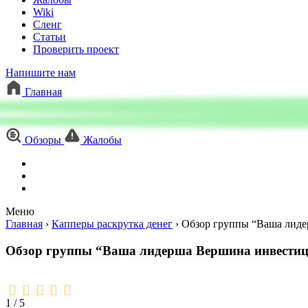
Wiki
Сленг
Статьи
Проверить проект
Напишите нам
Главная
Обзоры
Жалобы
Меню
Главная
›
Капперы раскрутка денег
›
Обзор группы “Ваша лиде
Обзор группы “Ваша лидерша Вершина инвестиц
1,0
rating
1 / 5