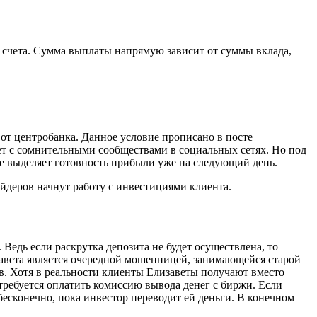
у счета. Сумма выплаты напрямую зависит от суммы вклада,
 от центробанка. Данное условие прописано в посте
ает с сомнительными сообществами в социальных сетях. Но под
же выделяет готовность прибыли уже на следующий день.
рейдеров начнут работу с инвестициями клиента.
 Ведь если раскрутка депозита не будет осуществлена, то
изавета является очередной мошенницей, занимающейся старой
в. Хотя в реальности клиенты Елизаветы получают вместо
требуется оплатить комиссию вывода денег с биржи. Если
есконечно, пока инвестор переводит ей деньги. В конечном