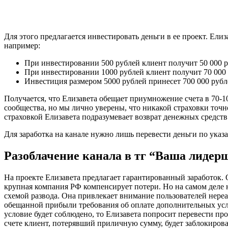
Для этого предлагается инвестировать деньги в ее проект. Ел
например:
При инвестировании 500 рублей клиент получит 50 000 р
При инвестировании 1000 рублей клиент получит 70 000 
Инвестиция размером 5000 рублей принесет 700 000 рубл
Получается, что Елизавета обещает приумножение счета в 70-10
сообщества, но мы лично уверены, что никакой страховки точн
страховкой Елизавета подразумевает возврат денежных средств
Для заработка на канале нужно лишь перевести деньги по указ
Разоблачение канала в тг “Ваша лиде
На проекте Елизавета предлагает гарантированный заработок. Ос
крупная компания РФ компенсирует потери. Но на самом деле н
схемой развода. Она привлекает внимание пользователей нереа
обещанной прибыли требования об оплате дополнительных услу
условие будет соблюдено, то Елизавета попросит перевести пр
счете клиент, потерявший приличную сумму, будет заблокирова