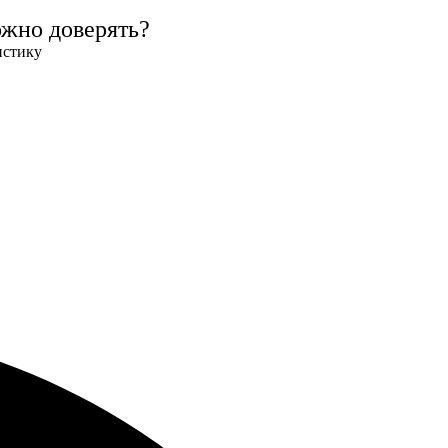
ожно доверять?
истику