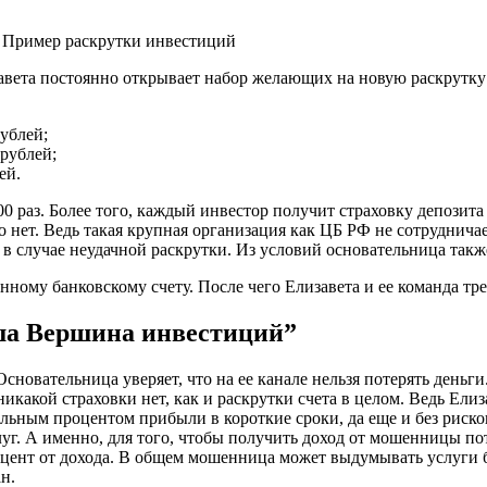
Пример раскрутки инвестиций
изавета постоянно открывает набор желающих на новую раскрутк
ублей;
рублей;
ей.
0 раз. Более того, каждый инвестор получит страховку депозита
о нет. Ведь такая крупная организация как ЦБ РФ не сотруднич
 в случае неудачной раскрутки. Из условий основательница так
анному банковскому счету. После чего Елизавета и ее команда т
рша Вершина инвестиций”
новательница уверяет, что на ее канале нельзя потерять деньги.
икакой страховки нет, как и раскрутки счета в целом. Ведь Ел
льным процентом прибыли в короткие сроки, да еще и без риско
г. А именно, для того, чтобы получить доход от мошенницы по
оцент от дохода. В общем мошенница может выдумывать услуги б
н.