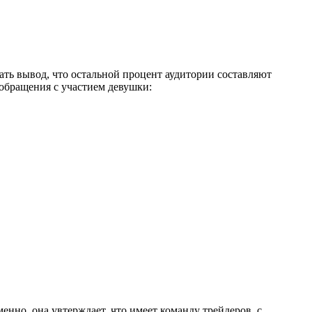
ать вывод, что остальной процент аудитории составляют
обращения с участием девушки:
менно, она увтерждает, что имеет команду трейдеров, с