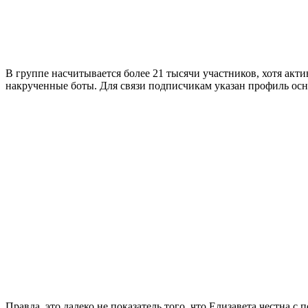
В группе насчитывается более 21 тысячи участников, хотя акт
накрученные боты. Для связи подписчикам указан профиль осн
Правда, это далеко не показатель того, что Елизавета честна 