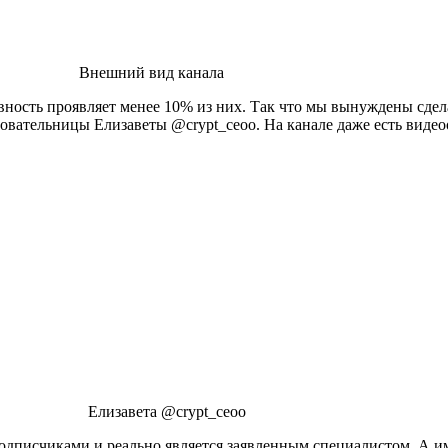
Внешний вид канала
ивность проявляет менее 10% из них. Так что мы вынуждены сдел
овательницы Елизаветы @crypt_ceoo. На канале даже есть видео
Елизавета @crypt_ceoo
с подписчиками и реально является заявленным специалистом. А и