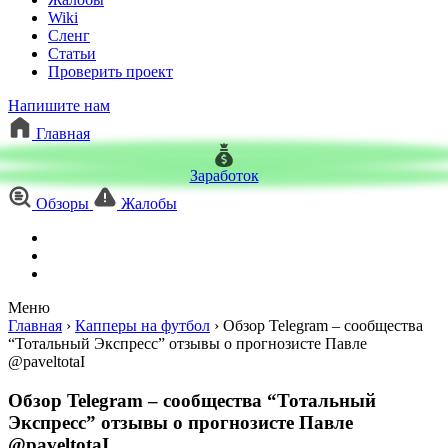
Wiki
Сленг
Статьи
Проверить проект
Напишите нам
Главная
Заработок
Обзоры
Жалобы
Меню
Главная
›
Капперы на футбол
›
Обзор Telegram – сообщества
“Тотальный Экспресс” отзывы о прогнозисте Павле
@paveltotaI
Обзор Telegram – сообщества “Тотальный
Экспресс” отзывы о прогнозисте Павле
@paveltotaI