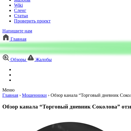
Wiki
Сленг
Статьи
Проверить проект
Напишите нам
Главная
Обзоры
Жалобы
Меню
Главная
›
Мошенники
›
Обзор канала “Торговый дневник Соко
Обзор канала “Торговый дневник Соколова” от