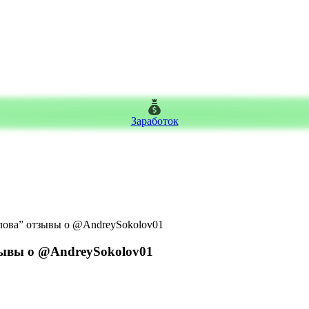
Заработок
лова” отзывы о @AndreySokolov01
зывы о @AndreySokolov01