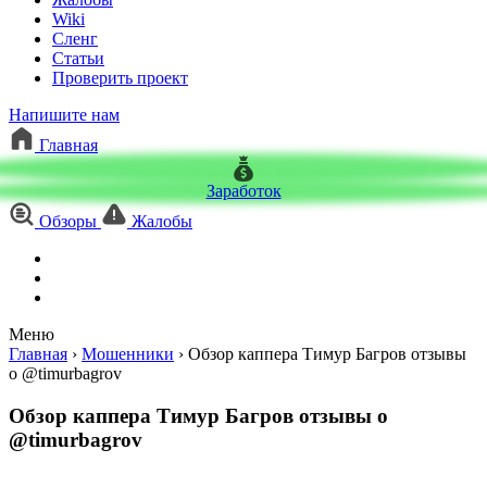
Wiki
Сленг
Статьи
Проверить проект
Напишите нам
Главная
Заработок
Обзоры
Жалобы
Меню
Главная
›
Мошенники
›
Обзор каппера Тимур Багров отзывы
о @timurbagrov
Обзор каппера Тимур Багров отзывы о
@timurbagrov