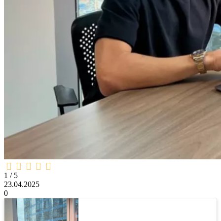
1,0
rating
1 / 5
23.04.2025
0