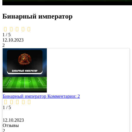
Бинарный император
1,0
rating
1 / 5
12.10.2023
2
Бинарный император
Комментарии: 2
1 / 5
12.10.2023
Отзывы
2