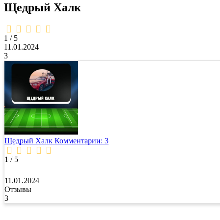
Щедрый Халк
1,0
rating
1 / 5
11.01.2024
3
Щедрый Халк
Комментарии: 3
1 / 5
11.01.2024
Отзывы
3