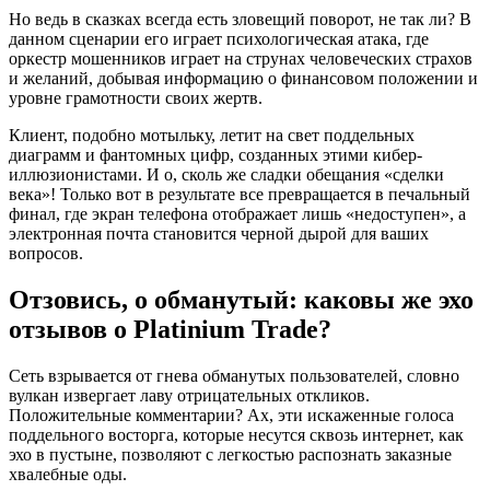
Но ведь в сказках всегда есть зловещий поворот, не так ли? В
данном сценарии его играет психологическая атака, где
оркестр мошенников играет на струнах человеческих страхов
и желаний, добывая информацию о финансовом положении и
уровне грамотности своих жертв.
Клиент, подобно мотыльку, летит на свет поддельных
диаграмм и фантомных цифр, созданных этими кибер-
иллюзионистами. И о, сколь же сладки обещания «сделки
века»! Только вот в результате все превращается в печальный
финал, где экран телефона отображает лишь «недоступен», а
электронная почта становится черной дырой для ваших
вопросов.
Отзовись, о обманутый: каковы же эхо
отзывов о Platinium Trade?
Сеть взрывается от гнева обманутых пользователей, словно
вулкан извергает лаву отрицательных откликов.
Положительные комментарии? Ах, эти искаженные голоса
поддельного восторга, которые несутся сквозь интернет, как
эхо в пустыне, позволяют с легкостью распознать заказные
хвалебные оды.