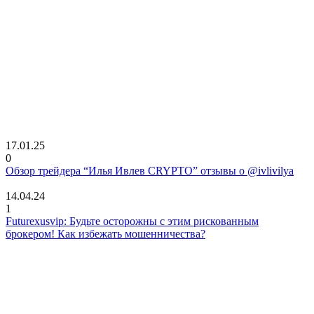
17.01.25
0
Обзор трейдера “Илья Ивлев CRYPTO” отзывы о @ivlivilya
14.04.24
1
Futurexusvip: Будьте осторожны с этим рискованным
брокером! Как избежать мошенничества?