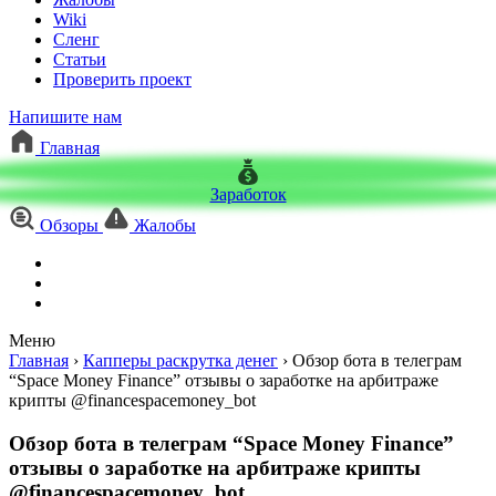
Wiki
Сленг
Статьи
Проверить проект
Напишите нам
Главная
Заработок
Обзоры
Жалобы
Меню
Главная
›
Капперы раскрутка денег
›
Обзор бота в телеграм
“Space Money Finance” отзывы о заработке на арбитраже
крипты @financespacemoney_bot
Обзор бота в телеграм “Space Money Finance”
отзывы о заработке на арбитраже крипты
@financespacemoney_bot