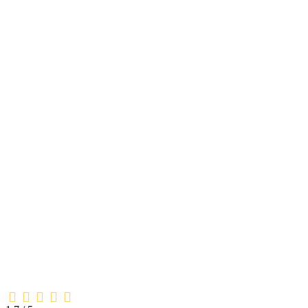
1,7
rating