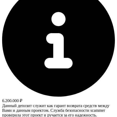
6.200.000 ₽
Данный депозит служит как гарант возврата средств между
Вами и данным проектом. Служба безопасности scammer
проверила этот проект и ручается за его надежность.