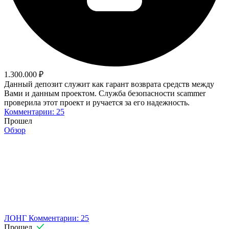
1.300.000 ₽
Данный депозит служит как гарант возврата средств между
Вами и данным проектом. Служба безопасности scammer
проверила этот проект и ручается за его надежность.
Комментарии: 25
Прошел
Обзор
ЛОНГ
Комментарии: 25
Прошел