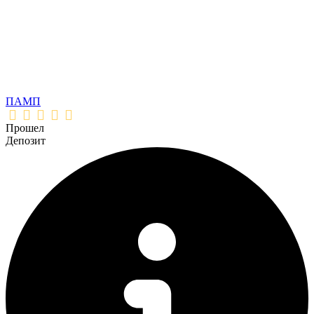
ПАМП
Прошел
Депозит