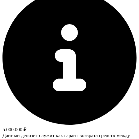
5.000.000 ₽
Данный депозит служит как гарант возврата средств между