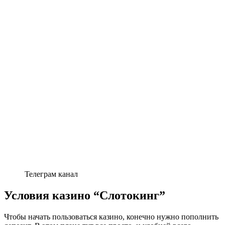
Телеграм канал
Условия казино “Слотокинг”
Чтобы начать пользоваться казино, конечно нужно пополнить