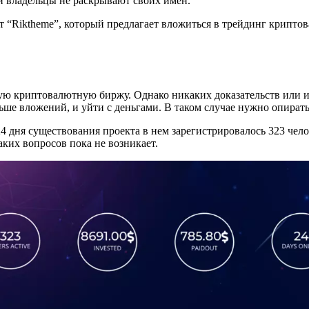
ли владельцы не раскрывают своих имен.
 “Riktheme”, который предлагает вложиться в трейдинг криптов
ную криптовалютную биржу. Однако никаких доказательств или им
ше вложений, и уйти с деньгами. В таком случае нужно опирать
а 24 дня существования проекта в нем зарегистрировалось 323 че
ких вопросов пока не возникает.