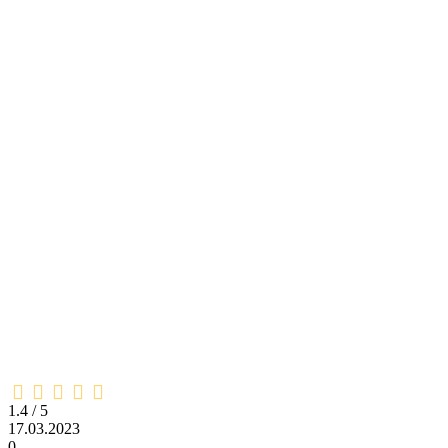
1,4
rating
1.4 / 5
17.03.2023
0