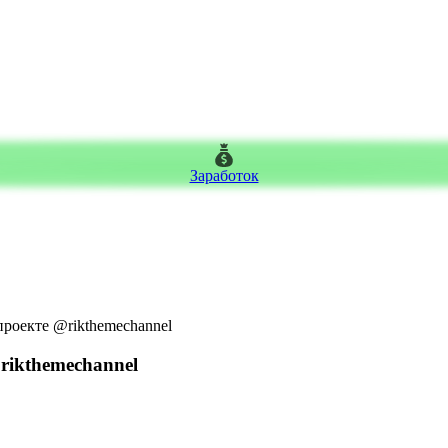
Заработок
проекте @rikthemechannel
rikthemechannel