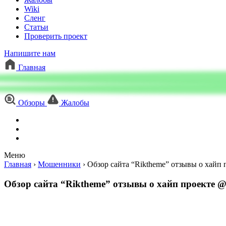
Wiki
Сленг
Статьи
Проверить проект
Напишите нам
Главная
Обзоры
Жалобы
Меню
Главная
›
Мошенники
›
Обзор сайта “Riktheme” отзывы о хайп 
Обзор сайта “Riktheme” отзывы о хайп проекте @