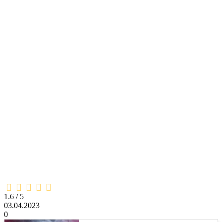
1,6
rating
1.6 / 5
03.04.2023
0