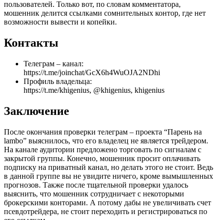
пользователей. Только вот, по словам комментатора,
мошенник делится ссылками сомнительных контор, где нет
возможности вывести и копейки.
Контакты
Телеграм – канал:
https://t.me/joinchat/GcX6h4WuOJA2NDhi
Профиль владельца:
https://t.me/khigenius, @khigenius, khigenius
Заключение
После окончания проверки телеграм – проекта “Парень на
lambo” выяснилось, что его владелец не является трейдером.
На канале аудитории предложено торговать по сигналам с
закрытой группы. Конечно, мошенник просит оплачивать
подписку на приватный канал, но делать этого не стоит. Ведь
в данной группе вы не увидите ничего, кроме вымышленных
прогнозов. Также после тщательной проверки удалось
выяснить, что мошенник сотрудничает с некоторыми
брокерскими конторами. А потому дабы не увеличивать счет
псевдотрейдера, не стоит переходить и регистрироваться по