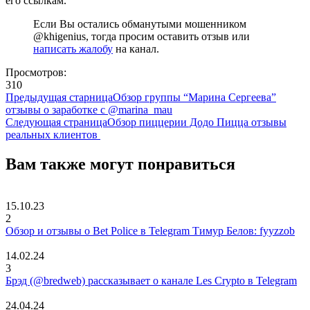
его ссылкам.
Если Вы остались обманутыми мошенником
@khigenius, тогда просим оставить отзыв или
написать жалобу
на канал.
Просмотров:
310
Предыдущая старница
Обзор группы “Марина Сергеева”
отзывы о заработке с @marina_mau
Следующая страница
Обзор пиццерии Додо Пицца отзывы
реальных клиентов
Вам также могут понравиться
15.10.23
2
Обзор и отзывы о Bet Police в Telegram Тимур Белов: fyyzzob
14.02.24
3
Брэд (@bredweb) рассказывает о канале Les Crypto в Telegram
24.04.24