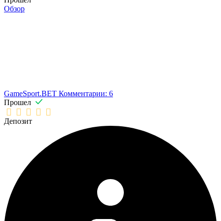
Обзор
GameSport.BET
Комментарии: 6
Прошел
Депозит