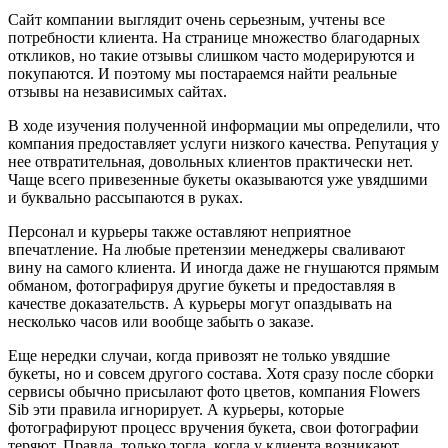
Сайт компании выглядит очень серьезным, учтены все
потребности клиента. На странице множество благодарных
откликов, но такие отзывы слишком часто модерируются и
покупаются. И поэтому мы постараемся найти реальные
отзывы на независимых сайтах.
В ходе изучения полученной информации мы определили, что
компания предоставляет услуги низкого качества. Репутация у
нее отвратительная, довольных клиентов практически нет.
Чаще всего привезенные букеты оказываются уже увядшими
и буквально рассыпаются в руках.
Персонал и курьеры также оставляют неприятное
впечатление. На любые претензии менеджеры сваливают
вину на самого клиента. И иногда даже не гнушаются прямым
обманом, фотографируя другие букеты и предоставляя в
качестве доказательств. А курьеры могут опаздывать на
несколько часов или вообще забыть о заказе.
Еще нередки случаи, когда привозят не только увядшие
букеты, но и совсем другого состава. Хотя сразу после сборки
сервисы обычно присылают фото цветов, компания Flowers
Sib эти правила игнорирует. А курьеры, которые
фотографируют процесс вручения букета, свои фотографии
теряют. Правда, только тогда, когда у клиента возникают