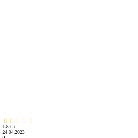
1,8
rating
1.8 / 5
24.04.2023
0