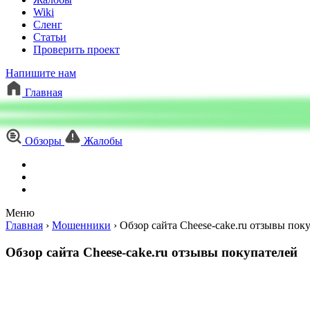
Wiki
Сленг
Статьи
Проверить проект
Напишите нам
Главная
Обзоры
Жалобы
Меню
Главная
›
Мошенники
›
Обзор сайта Cheese-cake.ru отзывы пок
Обзор сайта Cheese-cake.ru отзывы покупателей