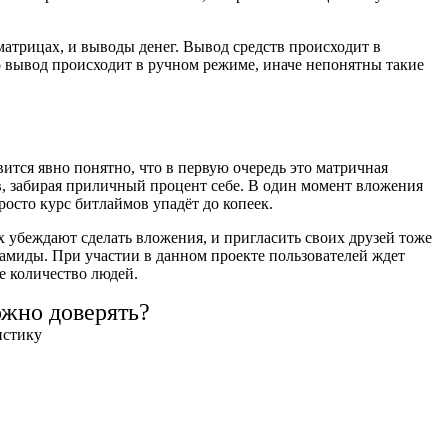
матрицах, и выводы денег. Вывод средств происходит в
го вывод происходит в ручном режиме, иначе непонятны такие
ится явно понятно, что в первую очередь это матричная
в, забирая приличный процент себе. В один момент вложения
росто курс битлаймов упадёт до копеек.
х убеждают сделать вложения, и пригласить своих друзей тоже
рамиды. При участии в данном проекте пользователей ждет
ое количество людей.
ожно доверять?
истику