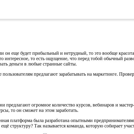
если он еще будет прибыльный и нетрудный, то это вообще красо
-то интересное, то есть ощущение, что перед тобой обычный разв
вать деньги в любые странные сайты.
е пользователям предлагают зарабатывать на маркетинге. Провер
Они предлагают огромное количество курсов, вебинаров и мастер
рсы, то он сможет на этом заработать.
анная платформа была разработана опытными предпринимателями
ю ещё структуру? Так называется команда, которую собирает уча