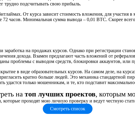
нег трудно подсчитывать свою прибыль.
итлаймах. От курса зависит стоимость вложения, для участия в 
ие 72 часов. Минимальная сумма вывода – 0,01 BTC. Скорее все
и заработка на продажах курсов. Однако при регистрации станов
личения дохода. Взамен предлагают часть вложений от реферало
зданы проблемы с выводом средств, блокировки аккаунтов, или п
рытие в виде образовательных курсов. На самом деле, на курса
я пригласить кратно больше людей. Это механика стандартной пи
ать удастся только мошенникам, и те, кто подставит максимальн
треть на
топ лучших проектов
, которым м
, которые проходят мою личную проверку и ведут честную стат
Смотреть список