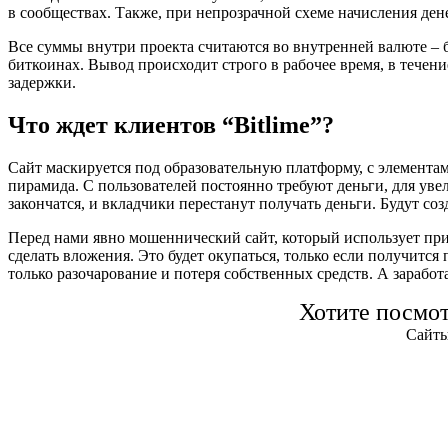
в сообществах. Также, при непрозрачной схеме начисления де
Все суммы внутри проекта считаются во внутренней валюте – б
биткоинах. Вывод происходит строго в рабочее время, в течен
задержки.
Что ждет клиентов “Bitlime”?
Сайт маскируется под образовательную платформу, с элементам
пирамида. С пользователей постоянно требуют деньги, для уве
закончатся, и вкладчики перестанут получать деньги. Будут со
Перед нами явно мошеннический сайт, который использует прик
сделать вложения. Это будет окупаться, только если получитс
только разочарование и потеря собственных средств. А заработ
Хотите посмо
Сайты