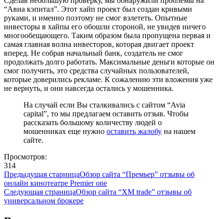
Сделав небольшую проверку, мы обнаружили проблемы на
“Авиа кэпитал”. Этот хайп проект был создан кривыми
руками, и именно поэтому не смог взлететь. Опытные
инвесторы в хайпы его обошли стороной, не увидев ничего
многообещающего. Таким образом была пропущена первая и
самая главная волна инвесторов, которая двигает проект
вперед. Не собрав начальный банк, создатель не смог
продолжать долго работать. Максимальные деньги которые он
смог получить, это средства случайных пользователей,
которые доверились рекламе. К сожалению эти вложения уже
не вернуть, и они навсегда остались у мошенника.
На случай если Вы сталкивались с сайтом “Avia
capital”, то мы предлагаем оставить отзыв. Чтобы
рассказать большому количеству людей о
мошенниках еще нужно
оставить жалобу
на нашем
сайте.
Просмотров:
314
Предыдущая старница
Обзор сайта “Премьер” отзывы об
онлайн кинотеатре Premier one
Следующая страница
Обзор сайта “XM trade” отзывы об
универсальном брокере