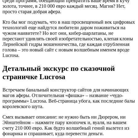
среди программ, обещающий превратить ваше время в кучу
золота, точнее, в 210 000 евро каждый месяц. Магия? Нет,
просто старая добрая афера.
Кто бы мог подумать, что в наш просвещенный век цифровых
технологий еще найдутся любители даром поживиться на
чужом наивитете? Но вот они, кибер-шарлатаны, не
перестают удивлять своей изобретательностью, клепая клоны
Лернейской гидры мошенничества, где каждая отрубленная
голова – это новый сайт с новым волшебным именем вроде
Lucrosa.
Детальный экскурс по сказочной
страничке Lucrosa
Встречаем банальный конструктор сайтов для начинающих
магов аферы. Отличительная «фишка» – название «чудо-
программы» Lucrosa. Веб-страница убога, как последние балы
королевского шута.
Смех вызывает описание: не нужно быть ни Дюрером, ни
Эйнштейном – нажмите пару кнопочек и, вуаля, на вашем
счету 210 000 евро. Как будто волшебный гений вылетел из
фонарика и спрашивает, куда перевести деньги.