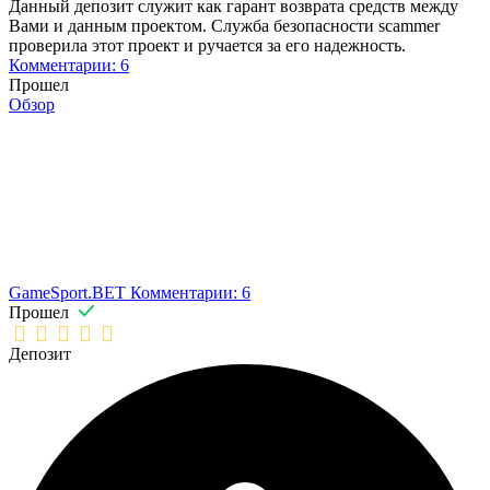
Данный депозит служит как гарант возврата средств между
Вами и данным проектом. Служба безопасности scammer
проверила этот проект и ручается за его надежность.
Комментарии: 6
Прошел
Обзор
GameSport.BET
Комментарии: 6
Прошел
Депозит