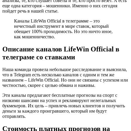
анализы, те, кто слушает советы и те, кто просто везет. А есть
еще одна категория – мошенники. Именно о них сегодня
пойдет речь в нашей статье.
Каналы LifeWin Official в телеграмме – это
нечестный инструмент в мире ставок, который
обещает 100% проходимость. Но это ничто иное,
как мошенничество.
Описание каналов LifeWin Official в
телеграме со ставками
Наша команда провела небольшое расследование и выяснила,
что в Telegram есть несколько каналов с одним и тем же
названием – LifeWin Official. Но они не связаны с успехом или
честностью, скорее с целью обмана и наживы.
Эти каналы предлагают бесплатные прогнозы на спорт с
низкими шансами на успех и рекламируют нелегальных
букмекеров. Их цель – привлечь новых клиентов и получить
деньги за каждого проигравшего, который им будут
отправлять.
Стоимость платных прогнозов на