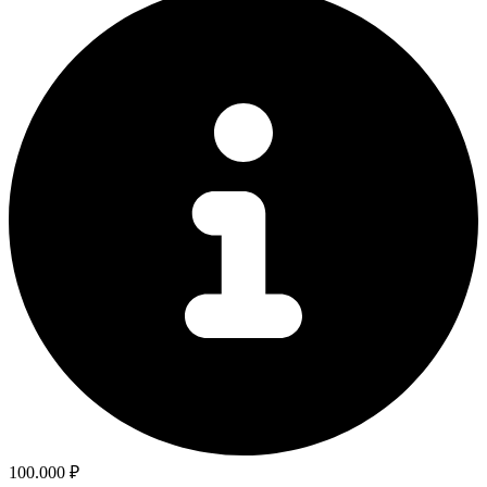
100.000 ₽