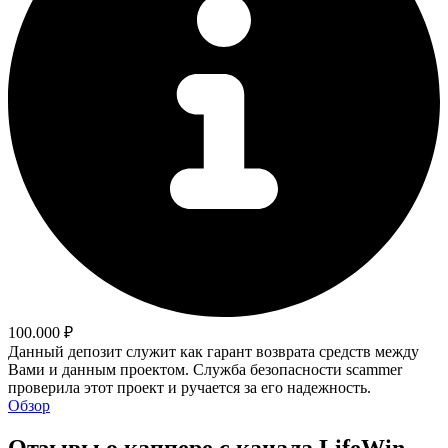
100.000 ₽
Данный депозит служит как гарант возврата средств между
Вами и данным проектом. Служба безопасности scammer
проверила этот проект и ручается за его надежность.
Обзор