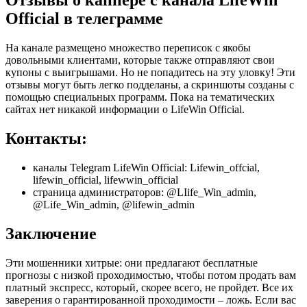
Отзывы о каппере с канала LifeWin
Official в телеграмме
На канале размещено множество переписок с якобы
довольными клиентами, которые также отправляют свои
купоны с выигрышами. Но не попадитесь на эту уловку! Эти
отзывы могут быть легко подделаны, а скриншоты созданы с
помощью специальных программ. Пока на тематических
сайтах нет никакой информации о LifeWin Official.
Контакты:
каналы Telegram LifeWin Official: Lifewin_offcial,
lifewin_official, lifewwin_official
страница администраторов: @LIife_Win_admin,
@Life_Win_admin, @lifewin_admin
Заключение
Эти мошенники хитрые: они предлагают бесплатные
прогнозы с низкой проходимостью, чтобы потом продать вам
платный экспресс, который, скорее всего, не пройдет. Все их
заверения о гарантированной проходимости – ложь. Если вас