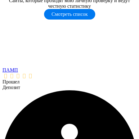
Сайты, которые проходят мою личную проверку и ведут
честную статистику
Смотреть список
ПАМП
Прошел
Депозит