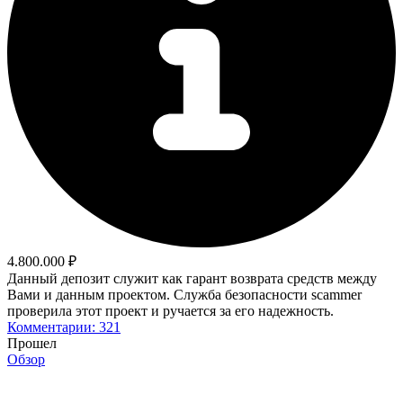
4.800.000 ₽
Данный депозит служит как гарант возврата средств между
Вами и данным проектом. Служба безопасности scammer
проверила этот проект и ручается за его надежность.
Комментарии: 321
Прошел
Обзор