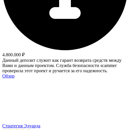
4.800.000 ₽
Данный депозит служит как гарант возврата средств между
Вами и данным проектом. Служба безопасности scammer
проверила этот проект и ручается за его надежность.
Обзор
Стратегия Эдуарда