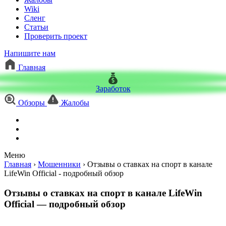
Wiki
Сленг
Статьи
Проверить проект
Напишите нам
Главная
Заработок
Обзоры
Жалобы
Меню
Главная
›
Мошенники
›
Отзывы о ставках на спорт в канале
LifeWin Official - подробный обзор
Отзывы о ставках на спорт в канале LifeWin
Official — подробный обзор