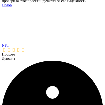
проверила этот проект и ручается за его надежность.
Обзор
NFT
Прошел
Депозит