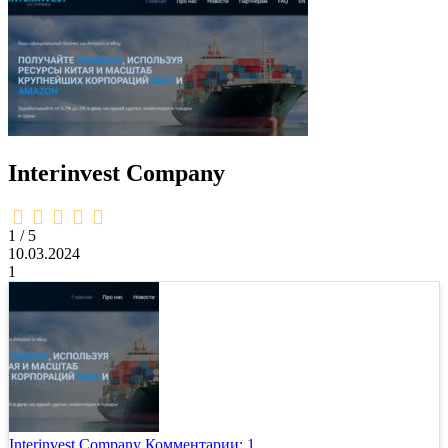
Interinvest Company
1,0
rating
1 / 5
10.03.2024
1
Interinvest Company
Комментарии: 1