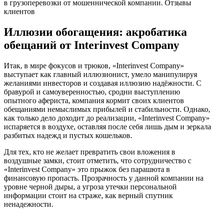
в грузоперевозки от мошеннической компании. Отзывы
клиентов
Иллюзии обогащения: акробатика
обещаний от Interinvest Company
Итак, в мире фокусов и трюков, «Interinvest Company»
выступает как главный иллюзионист, умело манипулируя
желаниями инвесторов и создавая иллюзию надёжности. С
бравурой и самоуверенностью, сродни выступлению
опытного афериста, компания кормит своих клиентов
обещаниями немыслимых прибылей и стабильности. Однако,
как только дело доходит до реализации, «Interinvest Company»
испаряется в воздухе, оставляя после себя лишь дым и зеркала
разбитых надежд и пустых кошельков.
Для тех, кто не желает превратить свои вложения в
воздушные замки, стоит отметить, что сотрудничество с
«Interinvest Company» это прыжок без парашюта в
финансовую пропасть. Прозрачность у данной компании на
уровне черной дыры, а угроза утечки персональной
информации стоит на страже, как верный спутник
ненадежности.