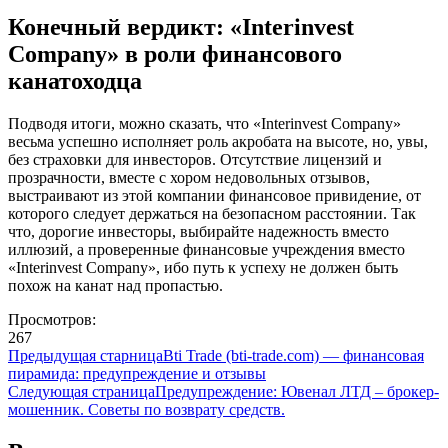
Конечный вердикт: «Interinvest
Company» в роли финансового
канатоходца
Подводя итоги, можно сказать, что «Interinvest Company»
весьма успешно исполняет роль акробата на высоте, но, увы,
без страховки для инвесторов. Отсутствие лицензий и
прозрачности, вместе с хором недовольных отзывов,
выстраивают из этой компании финансовое привидение, от
которого следует держаться на безопасном расстоянии. Так
что, дорогие инвесторы, выбирайте надежность вместо
иллюзий, а проверенные финансовые учреждения вместо
«Interinvest Company», ибо путь к успеху не должен быть
похож на канат над пропастью.
Просмотров:
267
Предыдущая старница
Bti Trade (bti-trade.com) — финансовая
пирамида: предупреждение и отзывы
Следующая страница
Предупреждение: Ювенал ЛТД – брокер-
мошенник. Советы по возврату средств.