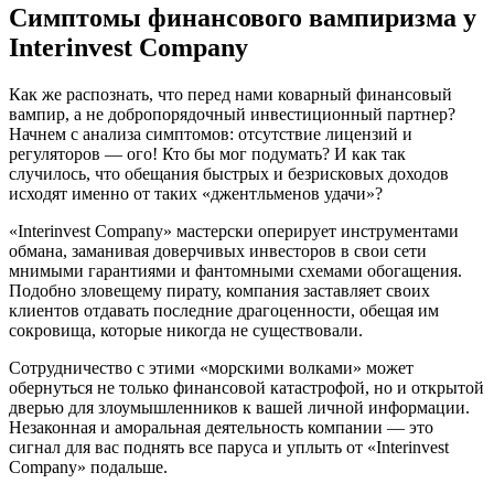
Симптомы финансового вампиризма у
Interinvest Company
Как же распознать, что перед нами коварный финансовый
вампир, а не добропорядочный инвестиционный партнер?
Начнем с анализа симптомов: отсутствие лицензий и
регуляторов — ого! Кто бы мог подумать? И как так
случилось, что обещания быстрых и безрисковых доходов
исходят именно от таких «джентльменов удачи»?
«Interinvest Company» мастерски оперирует инструментами
обмана, заманивая доверчивых инвесторов в свои сети
мнимыми гарантиями и фантомными схемами обогащения.
Подобно зловещему пирату, компания заставляет своих
клиентов отдавать последние драгоценности, обещая им
сокровища, которые никогда не существовали.
Сотрудничество с этими «морскими волками» может
обернуться не только финансовой катастрофой, но и открытой
дверью для злоумышленников к вашей личной информации.
Незаконная и аморальная деятельность компании — это
сигнал для вас поднять все паруса и уплыть от «Interinvest
Company» подальше.