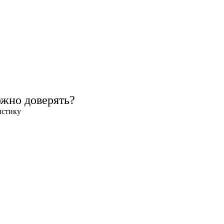
ожно доверять?
истику