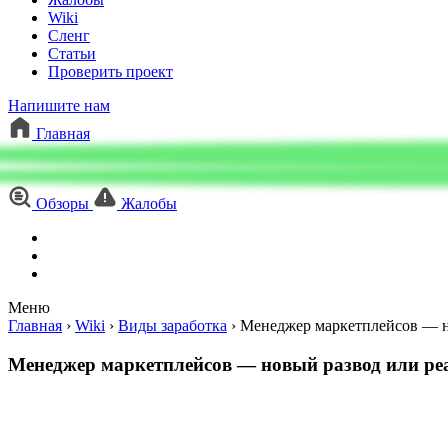
Wiki
Сленг
Статьи
Проверить проект
Напишите нам
Главная
Обзоры
Жалобы
Меню
Главная
›
Wiki
›
Виды заработка
›
Менеджер маркетплейсов — н
Менеджер маркетплейсов — новый развод или ре