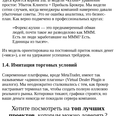
Здесь кроется корень зла. В модели «кухни» уравнение
простое: Убыток Клиента = Прибыль Брокера. Мы видели
сотни случаев, когда менеджеры компаний намеренно давали
убыточные советы. Это не ошибка аналитика, это бизнес-
план. Как верно подмечено в профессиональных кругах:
«Форекс-кухни — это преднамеренный обман
людей, почти такое же разводилово как МММ.
Есть ли люди заработавшие на МММ? Есть.
Единицы из тысяч».
Их модель ориентирована на постоянный приток новых денег
(«мяса»), а не на удержание успешных трейдеров.
1.4. Имитация торговых условий
Современные платформы, вроде MetaTrader, имеют так
называемые «админские плагины» (Virtual Dealer Plugin и
аналоги). Мы неоднократно сталкивались с тем, как брокер
настраивает терминал так, чтобы создать полную иллюзию
реального рынка. Котировки тикают, графики строятся, но
ваши деньги никогда не покидали сервера компании.
Хотите посмотреть на
топ лучших
проектов
, которым можно доверять?