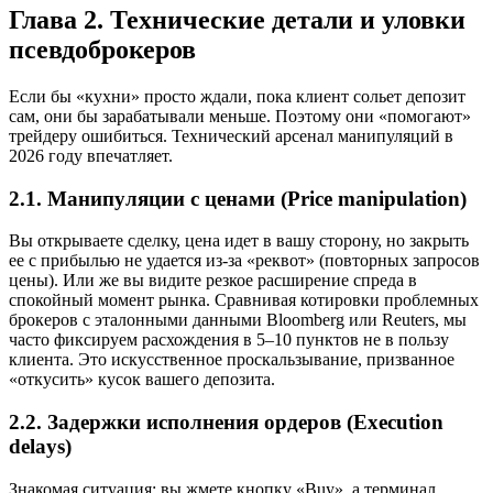
Глава 2. Технические детали и уловки
псевдоброкеров
Если бы «кухни» просто ждали, пока клиент сольет депозит
сам, они бы зарабатывали меньше. Поэтому они «помогают»
трейдеру ошибиться. Технический арсенал манипуляций в
2026 году впечатляет.
2.1. Манипуляции с ценами (Price manipulation)
Вы открываете сделку, цена идет в вашу сторону, но закрыть
ее с прибылью не удается из-за «реквот» (повторных запросов
цены). Или же вы видите резкое расширение спреда в
спокойный момент рынка. Сравнивая котировки проблемных
брокеров с эталонными данными Bloomberg или Reuters, мы
часто фиксируем расхождения в 5–10 пунктов не в пользу
клиента. Это искусственное проскальзывание, призванное
«откусить» кусок вашего депозита.
2.2. Задержки исполнения ордеров (Execution
delays)
Знакомая ситуация: вы жмете кнопку «Buy», а терминал