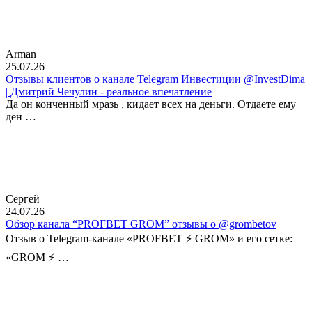
Arman
25.07.26
Отзывы клиентов о канале Telegram Инвестиции @InvestDima
| Дмитрий Чечулин - реальное впечатление
Да он конченный мразь , кидает всех на деньги. Отдаете ему
ден …
Сергей
24.07.26
Обзор канала “PROFBET GROM” отзывы о @grombetov
Отзыв о Telegram-канале «PROFBET ⚡️ GROM» и его сетке:
«GROM ⚡️ …