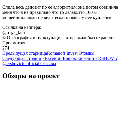
Слила весь депозит по ее алгоритмам.она потом обвинила
меня что я не правильно что то делаю.это 100%
мошейница.люди не ведитесь.и отзывы у нее купленые
Ссылка на каппера:
@o1ga_kim
© Орфография и пунктуцация автора жалобы сохранены
Просмотров:
274
Предыдущая старница
Romanoff Invest Отзывы
Следующая страница
Евгений Ершов Евгений ERSHOV ?
@ershovich_official Отзывы
Обзоры на проект