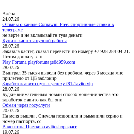
Алёна
24.07.26
Отзывы о канале Cornawin_Free: спортивные ставки в
телеграме
не верте и не вкладывайтн туда деньги
Купить кастеты ручной работы
28.07.26
Заказала кастет, сказал перевести по номеру +7 928 284-04-21.
Потом доплату за п
Play Fortuna playfortunage8d959.com
28.07.26
Выиграл 35 тысяч вывели без проблем, через 3 месяца мне
прилетело от ЦБ заблокир
Заработок авито путь к успеху f81-1avito.vip
28.07.26
Будьте внимательным новый способ мошенничества это
заработок с авито как бы они
Обман через госуслуги
20.07.26
На меня вышли
. Сначала позвонили и выманили серию и
номер паспорта, сс
Валентина Цветкова avittoshop.space
19.07.26