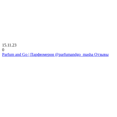
15.11.23
0
Parfum and Go | Парфюмерия @parfumandgo_masha Отзывы