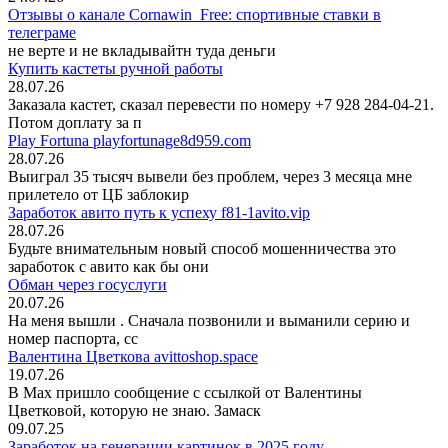
Отзывы о канале Cornawin_Free: спортивные ставки в
телеграме
не верте и не вкладывайтн туда деньги
Купить кастеты ручной работы
28.07.26
Заказала кастет, сказал перевести по номеру +7 928 284-04-21.
Потом доплату за п
Play Fortuna playfortunage8d959.com
28.07.26
Выиграл 35 тысяч вывели без проблем, через 3 месяца мне
прилетело от ЦБ заблокир
Заработок авито путь к успеху f81-1avito.vip
28.07.26
Будьте внимательным новый способ мошенничества это
заработок с авито как бы они
Обман через госуслуги
20.07.26
На меня вышли
. Сначала позвонили и выманили серию и
номер паспорта, сс
Валентина Цветкова avittoshop.space
19.07.26
В Мах пришло сообщение с ссылкой от Валентины
Цветковой, которую не знаю. Замаск
09.07.25
Заработок на генерации картинок в 2025 году