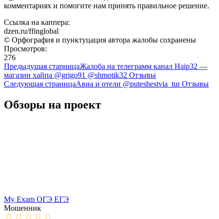
комментариях и помогите нам принять правильное решение.
Ссылка на каппера:
dzen.ru/ffinglobal
© Орфография и пунктуцация автора жалобы сохранены
Просмотров:
276
Предыдущая старница
Жалоба на телеграмм канал Haip32 —
магазин хайпа @grigo91 @shmotik32 Отзывы
Следующая страница
Авиа и отели @puteshestvia_tur Отзывы
Обзоры на проект
My Exam ОГЭ ЕГЭ
Мошенник