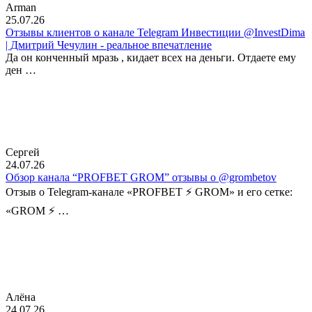
Arman
25.07.26
Отзывы клиентов о канале Telegram Инвестиции @InvestDima
| Дмитрий Чечулин - реальное впечатление
Да он конченный мразь , кидает всех на деньги. Отдаете ему
ден …
Сергей
24.07.26
Обзор канала “PROFBET GROM” отзывы о @grombetov
Отзыв о Telegram-канале «PROFBET ⚡️ GROM» и его сетке:
«GROM ⚡️ …
Алёна
24.07.26