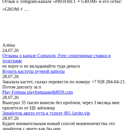
Отзыв о Telegram-канале «PROFBET ⚡️ GROM» и его сетке:
«GROM ⚡️ …
Алёна
24.07.26
Отзывы о канале Cornawin_Free: спортивные ставки в
телеграме
не верте и не вкладывайтн туда деньги
Купить кастеты ручной работы
28.07.26
Заказала кастет, сказал перевести по номеру +7 928 284-04-21.
Потом доплату за п
Play Fortuna playfortunage8d959.com
28.07.26
Выиграл 35 тысяч вывели без проблем, через 3 месяца мне
прилетело от ЦБ заблокир
Заработок авито путь к успеху f81-1avito.vip
28.07.26
Будьте внимательным новый способ мошенничества это
заработок с авито как бы они