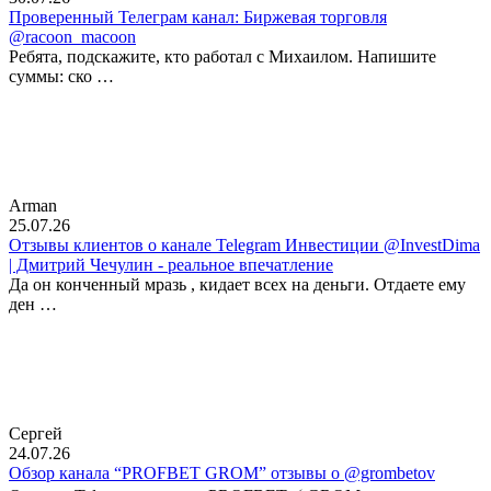
Проверенный Телеграм канал: Биржевая торговля
@racoon_macoon
Ребята, подскажите, кто работал с Михаилом. Напишите
суммы: ско …
Arman
25.07.26
Отзывы клиентов о канале Telegram Инвестиции @InvestDima
| Дмитрий Чечулин - реальное впечатление
Да он конченный мразь , кидает всех на деньги. Отдаете ему
ден …
Сергей
24.07.26
Обзор канала “PROFBET GROM” отзывы о @grombetov