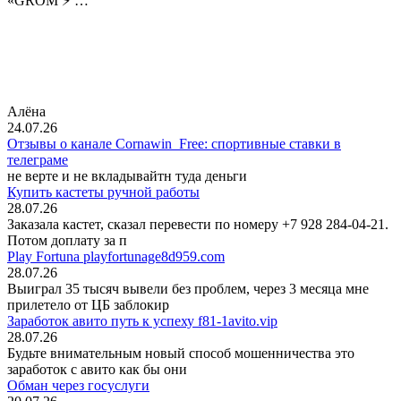
«GROM ⚡️ …
Алёна
24.07.26
Отзывы о канале Cornawin_Free: спортивные ставки в
телеграме
не верте и не вкладывайтн туда деньги
Купить кастеты ручной работы
28.07.26
Заказала кастет, сказал перевести по номеру +7 928 284-04-21.
Потом доплату за п
Play Fortuna playfortunage8d959.com
28.07.26
Выиграл 35 тысяч вывели без проблем, через 3 месяца мне
прилетело от ЦБ заблокир
Заработок авито путь к успеху f81-1avito.vip
28.07.26
Будьте внимательным новый способ мошенничества это
заработок с авито как бы они
Обман через госуслуги