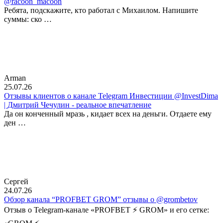
@racoon_macoon
Ребята, подскажите, кто работал с Михаилом. Напишите
суммы: ско …
Arman
25.07.26
Отзывы клиентов о канале Telegram Инвестиции @InvestDima
| Дмитрий Чечулин - реальное впечатление
Да он конченный мразь , кидает всех на деньги. Отдаете ему
ден …
Сергей
24.07.26
Обзор канала “PROFBET GROM” отзывы о @grombetov
Отзыв о Telegram-канале «PROFBET ⚡️ GROM» и его сетке: