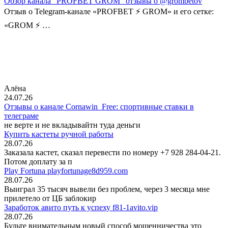
Обзор канала “PROFBET GROM” отзывы о @grombetov
Отзыв о Telegram-канале «PROFBET ⚡️ GROM» и его сетке:
«GROM ⚡️ …
Алёна
24.07.26
Отзывы о канале Cornawin_Free: спортивные ставки в
телеграме
не верте и не вкладывайтн туда деньги
Купить кастеты ручной работы
28.07.26
Заказала кастет, сказал перевести по номеру +7 928 284-04-21.
Потом доплату за п
Play Fortuna playfortunage8d959.com
28.07.26
Выиграл 35 тысяч вывели без проблем, через 3 месяца мне
прилетело от ЦБ заблокир
Заработок авито путь к успеху f81-1avito.vip
28.07.26
Будьте внимательным новый способ мошенничества это