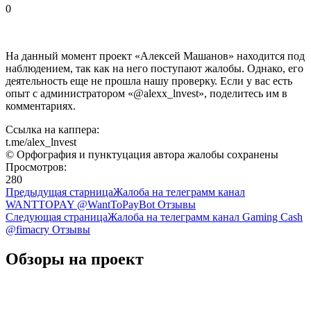
0
На данный момент проект «Алексей Машанов» находится под
наблюдением, так как на него поступают жалобы. Однако, его
деятельность еще не прошла нашу проверку. Если у вас есть
опыт с администратором «@alexx_lnvest», поделитесь им в
комментариях.
Ссылка на каппера:
t.me/alex_lnvest
© Орфография и пунктуцация автора жалобы сохранены
Просмотров:
280
Предыдущая старница
Жалоба на телеграмм канал
WANTTOPAY @WantToPayBot Отзывы
Следующая страница
Жалоба на телеграмм канал Gaming Cash
@fimacry Отзывы
Обзоры на проект