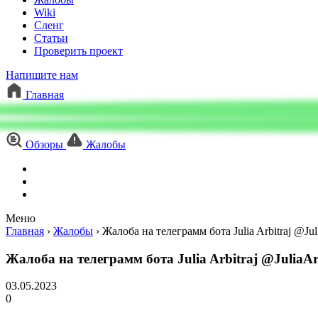
Wiki
Сленг
Статьи
Проверить проект
Напишите нам
Главная
Обзоры
Жалобы
Меню
Главная
›
Жалобы
›
Жалоба на телеграмм бота Julia Arbitraj @Ju
Жалоба на телеграмм бота Julia Arbitraj @JuliaA
03.05.2023
0