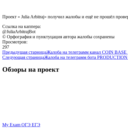
Проект » Julia Arbitraj» получил жалобы и ещё не прошёл прове
Ссылка на каппера:
@JuliaArbitrajBot
© Орфография и пунктуцация автора жалобы сохранены
Просмотров:
297
Предыдущая старница
Жалоба на телеграмм канал COIN BASE 
Следующая страница
Жалоба на телеграмм бота PRODUCTIO
Обзоры на проект
My Exam ОГЭ ЕГЭ