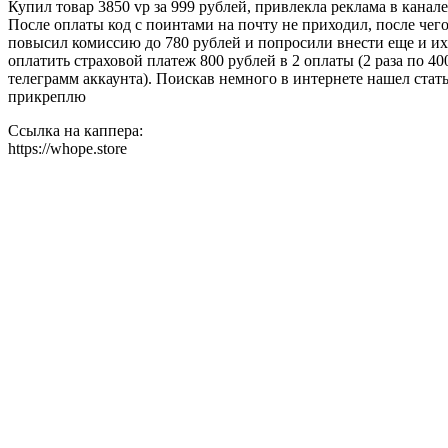
Купил товар 3850 vp за 999 рублей, привлекла реклама в канале
После оплаты код с поинтами на почту не приходил, после чег
повысил комиссию до 780 рублей и попросили внести еще и их. 
оплатить страховой платеж 800 рублей в 2 оплаты (2 раза по 
телеграмм аккаунта). Поискав немного в интернете нашел статью
прикреплю
Ссылка на каппера:
https://whope.store