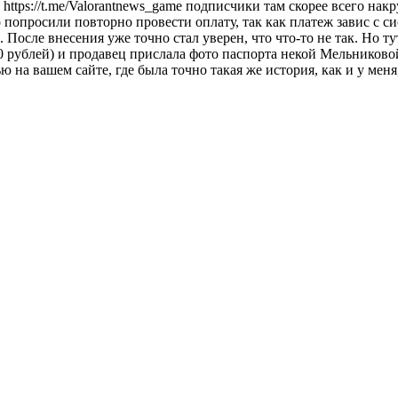
 https://t.me/Valorantnews_game подписчики там скорее всего нак
о попросили повторно провести оплату, так как платеж завис с 
После внесения уже точно стал уверен, что что-то не так. Но т
400 рублей) и продавец прислала фото паспорта некой Мельников
 на вашем сайте, где была точно такая же история, как и у меня