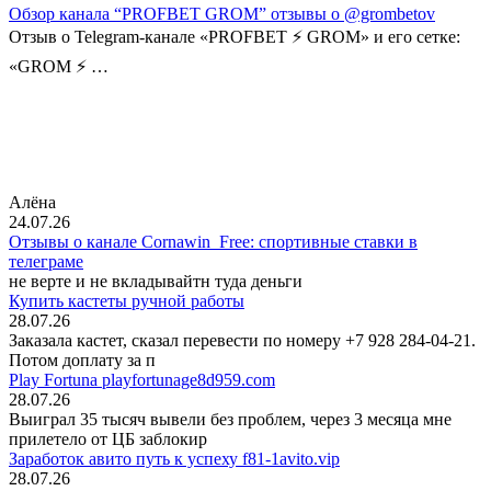
Обзор канала “PROFBET GROM” отзывы о @grombetov
Отзыв о Telegram-канале «PROFBET ⚡️ GROM» и его сетке:
«GROM ⚡️ …
Алёна
24.07.26
Отзывы о канале Cornawin_Free: спортивные ставки в
телеграме
не верте и не вкладывайтн туда деньги
Купить кастеты ручной работы
28.07.26
Заказала кастет, сказал перевести по номеру +7 928 284-04-21.
Потом доплату за п
Play Fortuna playfortunage8d959.com
28.07.26
Выиграл 35 тысяч вывели без проблем, через 3 месяца мне
прилетело от ЦБ заблокир
Заработок авито путь к успеху f81-1avito.vip
28.07.26