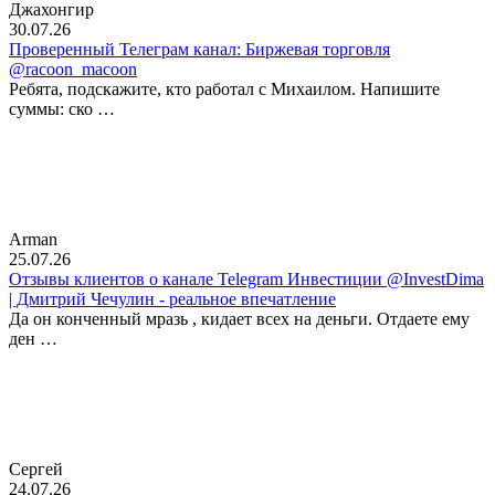
Джахонгир
30.07.26
Проверенный Телеграм канал: Биржевая торговля
@racoon_macoon
Ребята, подскажите, кто работал с Михаилом. Напишите
суммы: ско …
Arman
25.07.26
Отзывы клиентов о канале Telegram Инвестиции @InvestDima
| Дмитрий Чечулин - реальное впечатление
Да он конченный мразь , кидает всех на деньги. Отдаете ему
ден …
Сергей
24.07.26