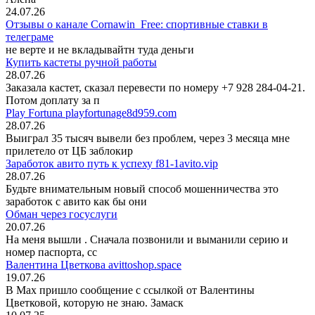
24.07.26
Отзывы о канале Cornawin_Free: спортивные ставки в
телеграме
не верте и не вкладывайтн туда деньги
Купить кастеты ручной работы
28.07.26
Заказала кастет, сказал перевести по номеру +7 928 284-04-21.
Потом доплату за п
Play Fortuna playfortunage8d959.com
28.07.26
Выиграл 35 тысяч вывели без проблем, через 3 месяца мне
прилетело от ЦБ заблокир
Заработок авито путь к успеху f81-1avito.vip
28.07.26
Будьте внимательным новый способ мошенничества это
заработок с авито как бы они
Обман через госуслуги
20.07.26
На меня вышли
. Сначала позвонили и выманили серию и
номер паспорта, сс
Валентина Цветкова avittoshop.space
19.07.26
В Мах пришло сообщение с ссылкой от Валентины
Цветковой, которую не знаю. Замаск