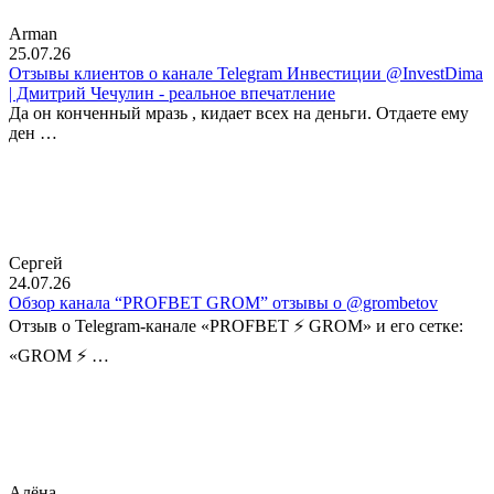
Arman
25.07.26
Отзывы клиентов о канале Telegram Инвестиции @InvestDima
| Дмитрий Чечулин - реальное впечатление
Да он конченный мразь , кидает всех на деньги. Отдаете ему
ден …
Сергей
24.07.26
Обзор канала “PROFBET GROM” отзывы о @grombetov
Отзыв о Telegram-канале «PROFBET ⚡️ GROM» и его сетке:
«GROM ⚡️ …
Алёна