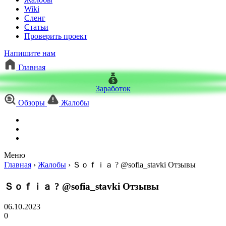
Wiki
Сленг
Статьи
Проверить проект
Напишите нам
Главная
Заработок
Обзоры
Жалобы
Меню
Главная
›
Жалобы
›
Ｓｏｆｉａ ? @sofia_stavki Отзывы
Ｓｏｆｉａ ? @sofia_stavki Отзывы
06.10.2023
0